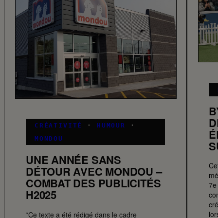
B
D
CRÉATIVITÉ
·
HUMOUR
·
É
MONDOU
S
UNE ANNÉE SANS
Ce
DÉTOUR AVEC MONDOU –
mé
COMBAT DES PUBLICITÉS
7e
H2025
co
cré
lo
*Ce texte a été rédigé dans le cadre