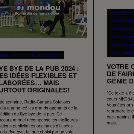
COCRÉAT
COMMUNA
CROWDSO
EXTERNA
FUNKO-P
MYSTARB
BYE BYE
·
CRÉATIVITÉ
VOTRE G
YE BYE DE LA PUB 2024 :
DE FAIR
ES IDÉES FLEXIBLES ET
GÉNIE 
LABORÉES… MAIS
URTOUT ORIGINALES!
*Ce texte a ét
cours MKG8407. 
tte semaine, Radio-Canada Solutions
Vous êtes pris
dia a annoncé les grands gagnants de la
reprendre le d
 édition du Bye bye de la pub. Ce
back against th
ncours annuel récompense les meilleures
mais…
ations publicitaires originales diffusées
rs du Bye bye, tel que choisi par un vote…