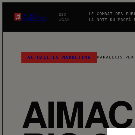
Aller
au
LE COMBAT DES PUB
ESG ·
LA NOTE
MARKETING
UQAM
LA NOTE DU PROF
À 
contenu
ACTUALITÉS MARKETING
PAR
ALEXIS PER
AIMAC