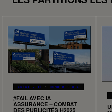
–
R
e
c
a
p
CRÉATIVITÉ
·
HUMOUR
·
UGC
#FAIL AVEC IA
ASSURANCE – COMBAT
U
DES PUBLICITÉS H2025