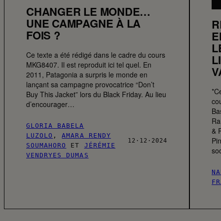
CHANGER LE MONDE…
UNE CAMPAGNE À LA
R
FOIS ?
E
L
Ce texte a été rédigé dans le cadre du cours
L
MKG8407. Il est reproduit ici tel quel. En
V
2011, Patagonia a surpris le monde en
lançant sa campagne provocatrice “Don’t
*C
Buy This Jacket” lors du Black Friday. Au lieu
cou
d’encourager…
Bas
Ra
GLORIA BABELA
& 
LUZOLO
,
AMARA RENDY
Pin
12·12·2024
SOUMAHORO
ET
JÉRÉMIE
so
VENDRYES DUMAS
NA
FR