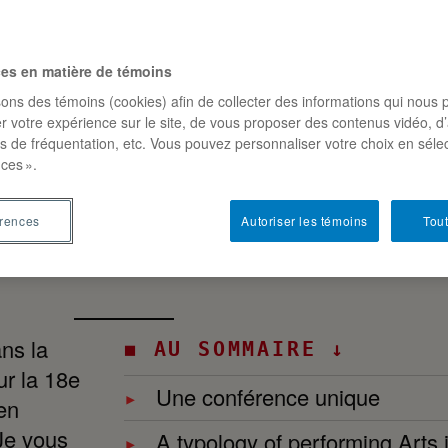
26 –
P
ces en matière de témoins
sons des témoins (cookies) afin de collecter des informations qui nous 
r votre expérience sur le site, de vous proposer des contenus vidéo, d’
es de fréquentation, etc. Vous pouvez personnaliser votre choix en séle
ces ».
érences
Autoriser les témoins
Tout
ns la
◼ AU SOMMAIRE ↓
ur la 18e
Une conférence unique
 en
Je vous
A typology of performing Arts in