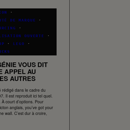
ION
·
UTÉ DE MARQUE
·
URCING
·
LISATION OUVERTE
·
OP
·
LEGO
·
UCKS
ÉNIE VOUS DIT
E APPEL AU
DES AUTRES
é rédigé dans le cadre du
Il est reproduit ici tel quel.
. À court d’options. Pour
icton anglais, you’ve got your
e wall. C’est dur à croire,