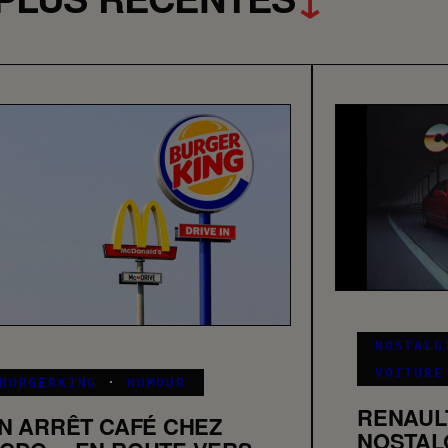
NOSTALG
VOITURE
BURGERKING
·
HUMOUR
RENAUL
N ARRÊT CAFÉ CHEZ
NOSTAL