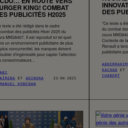
CDO… EN ROUTE VERS
INNOVAT
URGER KING! COMBAT
DES PUB
ES PUBLICITÉS H2025
*Ce texte a ét
 texte a été rédigé dans le cadre
du combat des
 combat des publicités Hiver 2025 du
cours MKG8407. 
rs MKG8407. Il est reproduit ici tel quel.
Contexte de la
ns un environnement publicitaire de plus
Renault a lan
 plus concurrentiel, les marques doivent
publicitaire 
oubler d’ingéniosité pour capter l’attention
s consommateurs…
ABDERRAHIM
KACHAD
ET
ABI
CHABERT
AÏREBA
ET
ADINGRA
23·04·2025
MANUEL KOBENAN