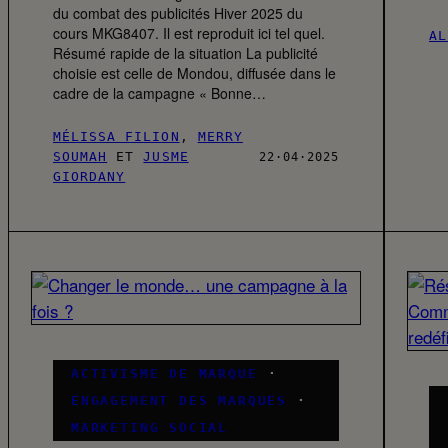
du combat des publicités Hiver 2025 du
cours MKG8407. Il est reproduit ici tel quel.
AL
Résumé rapide de la situation La publicité
choisie est celle de Mondou, diffusée dans le
cadre de la campagne « Bonne…
MÉLISSA FILION
,
MERRY
SOUMAH
ET
JUSME
22·04·2025
GIORDANY
ACTIVISME DE MARQUE
·
ENGAGEMENT DES MARQUES
·
MARKETING SOCIAL