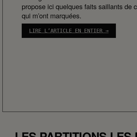
propose ici quelques faits saillants de
qui m’ont marquées.
LIRE L’ARTICLE EN ENTIER →
:
A
I
M
A
C
R
i
o
2
0
2
LES PARTITIONS LES
6