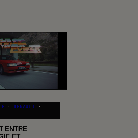
IE
·
RENAULT
·
T ENTRE
GIE ET