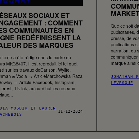
ENGAGEMENT
COMMUN
MARKET
ÉSEAUX SOCIAUX ET
NGAGEMENT : COMMENT
Que ce soit da
ES COMMUNAUTÉS EN
publicitaires
IGNE REDÉFINISSENT LA
presse, de vo
ALEUR DES MARQUES
publications s
narration, ou 
communiquer v
e texte a été rédigé dans le cadre du
marque ainsi
rs MKG8407. Il est reproduit ici tel quel.
é sur les travaux deCarlson, Wyllie,
hman & Voola → ArticleMarchowska-Raza
JONATHAN P
Rowley → Article Facebook, Instagram,
LÉVESQUE
terest, TikTok, aujourd’hui les réseaux
ciaux…
DIA MOSDIK
ET
LAUREN
11·12·2024
ACHEBOIS