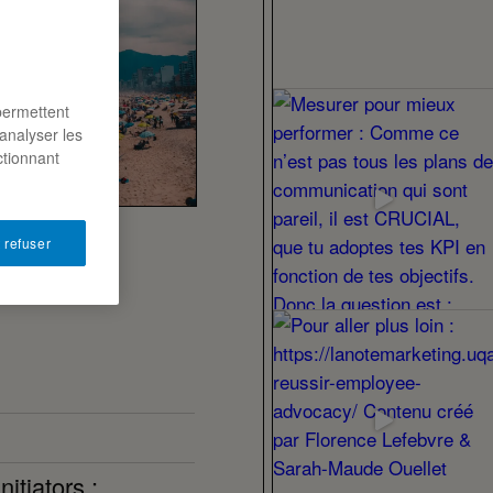
permettent
analyser les
ctionnant
 refuser
itiators :