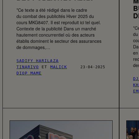
M
B
*Ce texte a été rédigé dans le cadre
D
du combat des publicités Hiver 2025 du
cours MKG8407. Il est reproduit ici tel quel.
*Ce
Contexte de la publicité Dans un marché
du
hautement concurrentiel où des acteurs
cou
établis dominent le secteur des assurances
Da
de dommages,…
en
red
SADIFY HARILAZA
de
TINARIVO
ET
MALICK
23·04·2025
DIOP MAME
DJ
KH
EM