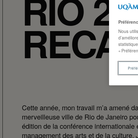
RIO 20
RECA
Préféren
Nous utili
d’améliore
statistiqu
« Préféren
Préf
Cette année, mon travail m’a amené da
merveilleuse ville de Rio de Janeiro po
édition de la conférence internationale
management des arts et de la culture. 