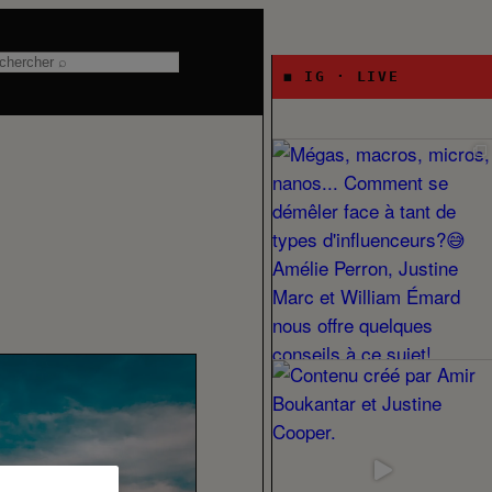
chercher
◼ IG · LIVE