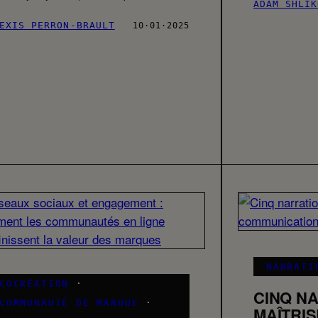
ADAM SHLIK
EXIS PERRON-BRAULT
10·01·2025
NARRATI
COCRÉATION
·
CINQ N
COMMUNAUTÉ DE MARQUE
·
MAÎTRI