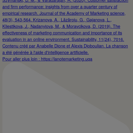
Pour aller plus loin : https://lanotemarketing.uqa