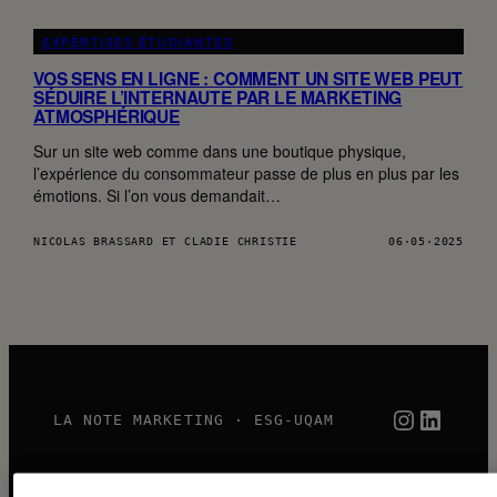
EXPERTISES ÉTUDIANTES
VOS SENS EN LIGNE : COMMENT UN SITE WEB PEUT
SÉDUIRE L’INTERNAUTE PAR LE MARKETING
ATMOSPHÉRIQUE
Sur un site web comme dans une boutique physique,
l’expérience du consommateur passe de plus en plus par les
émotions. Si l’on vous demandait…
NICOLAS BRASSARD ET CLADIE CHRISTIE
06·05·2025
Instagra
Linked
LA NOTE MARKETING · ESG-UQAM
2026 ◼
CC BY-NC-SA 4.0