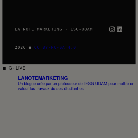
Instagra
Linked
LA NOTE MARKETING · ESG-UQAM
2026 ◼
CC BY-NC-SA 4.0
◼ IG · LIVE
LANOTEMARKETING
Un blogue crée par un professeur de l'ESG UQAM pour mettre en
valeur les travaux de ses étudiant-es