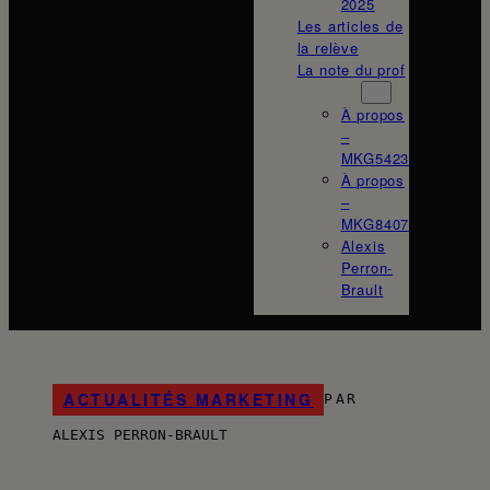
2025
Les articles de
la relève
La note du prof
À propos
À propos
–
MKG5423
À propos
–
MKG8407
Alexis
Perron-
Brault
ACTUALITÉS MARKETING
PAR
ALEXIS PERRON-BRAULT