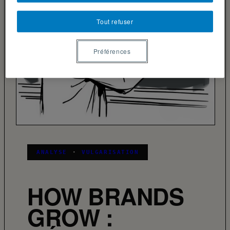
Tout refuser
Préférences
ANALYSE
·
VULGARISATION
HOW BRANDS
GROW :