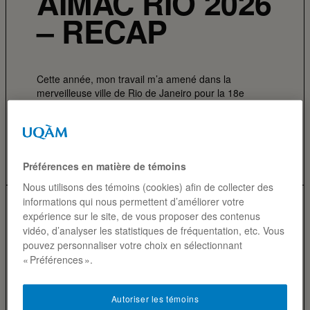
AIMAC RIO 2026
– RECAP
Cette année, mon travail m’a amené dans la
merveilleuse ville de Rio de Janeiro pour la 18e
édition de la conférence internationale en
management des…
ALEXIS PERRON-BRAULT
10·07·2026
Préférences en matière de témoins
Nous utilisons des témoins (cookies) afin de collecter des
informations qui nous permettent d’améliorer votre
expérience sur le site, de vous proposer des contenus
vidéo, d’analyser les statistiques de fréquentation, etc. Vous
pouvez personnaliser votre choix en sélectionnant
« Préférences ».
Autoriser les témoins