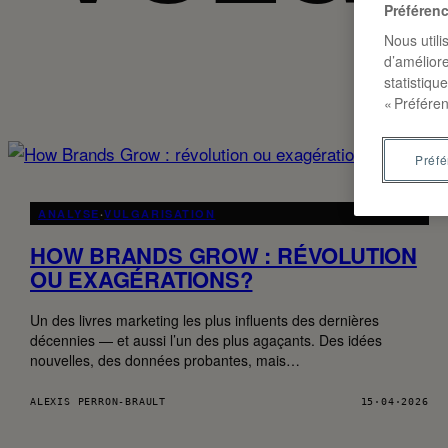
Préféren
Nous utili
d’améliore
statistiqu
« Préféren
Préf
ANALYSE
·
VULGARISATION
HOW BRANDS GROW : RÉVOLUTION
OU EXAGÉRATIONS?
Un des livres marketing les plus influents des dernières
décennies — et aussi l’un des plus agaçants. Des idées
nouvelles, des données probantes, mais…
ALEXIS PERRON-BRAULT
15·04·2026