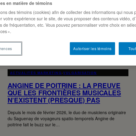
ces en matière de témoins
sons des témoins (cookies) afin de collecter des informations qui nous 
r votre expérience sur le site, de vous proposer des contenus vidéo, d’
es de fréquentation, etc. Vous pouvez personnaliser votre choix en séle
ces ».
érences
Autoriser les témoins
Tout
ACTUALITÉS MARKETING
·
VULGARISATION
ANGINE DE POITRINE : LA PREUVE
QUE LES FRONTIÈRES MUSICALES
N’EXISTENT (PRESQUE) PAS
Depuis le mois de février 2026, le duo de musiciens originaire
du Saguenay de voyageurs spatio-temporels Angine de
poitrine fait le buzz sur le…