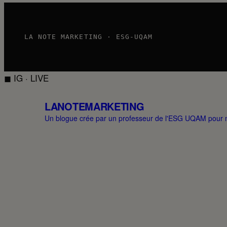
LA NOTE MARKETING · ESG-UQAM
◼ IG · LIVE
LANOTEMARKETING
Un blogue crée par un professeur de l'ESG UQAM pour me