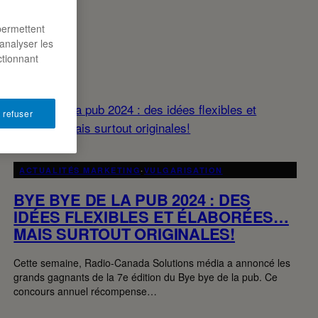
permettent
analyser les
ctionnant
 refuser
ACTUALITÉS MARKETING
·
VULGARISATION
BYE BYE DE LA PUB 2024 : DES
IDÉES FLEXIBLES ET ÉLABORÉES…
MAIS SURTOUT ORIGINALES!
Cette semaine, Radio-Canada Solutions média a annoncé les
grands gagnants de la 7e édition du Bye bye de la pub. Ce
concours annuel récompense…