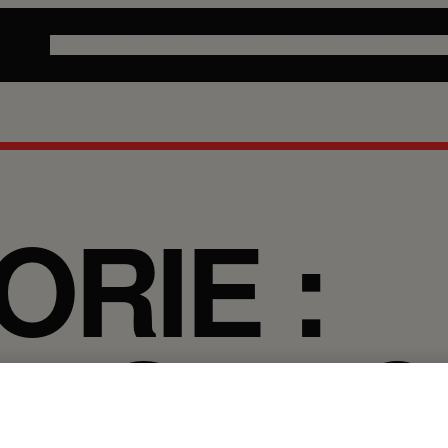
Le combat des publicités
Les articles de la relève
La note du
RIE :
RISATI