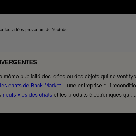
her les vidéos provenant de Youtube.
DIVERGENTES
ne même publicité des idées ou des objets qui ne vont t
les chats de Back Market
– une entreprise qui reconditi
es
neufs vies des chats
et les produits électroniques qui, 