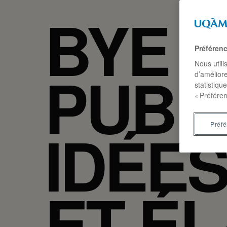
BYE B
Préféren
Nous utili
PUB 2
d’améliore
statistiqu
« Préféren
IDÉES
Préf
ET É