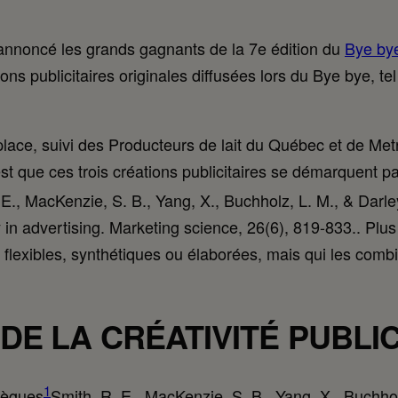
annoncé les grands gagnants de la 7e édition du
Bye bye
s publicitaires originales diffusées lors du Bye bye, tel
lace, suivi des Producteurs de lait du Québec et de Metr
st que ces trois créations publicitaires se démarquent pa
 E., MacKenzie, S. B., Yang, X., Buchholz, L. M., & Darle
y in advertising. Marketing science, 26(6), 819-833.
. Plus
s flexibles, synthétiques ou élaborées, mais qui les comb
DE LA CRÉATIVITÉ PUBLIC
1
llègues
Smith, R. E., MacKenzie, S. B., Yang, X., Buchhol