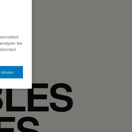
LA
permettent
ES
analyser les
ctionnant
BLES
 refuser
ÉES…