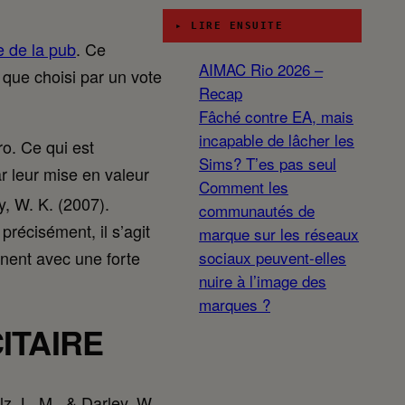
▸ LIRE ENSUITE
 de la pub
. Ce
AIMAC Rio 2026 –
 que choisi par un vote
Recap
Fâché contre EA, mais
incapable de lâcher les
o. Ce qui est
Sims? T’es pas seul
r leur mise en valeur
Comment les
y, W. K. (2007).
communautés de
 précisément, il s’agit
marque sur les réseaux
inent avec une forte
sociaux peuvent-elles
nuire à l’image des
marques ?
ITAIRE
z, L. M., & Darley, W.