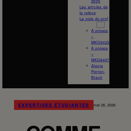
2025
Les articles de
la relève
La note du prof
À propos
À propos
–
MKG5423
À propos
–
MKG8407
Alexis
Perron-
Brault
EXPERTISES ÉTUDIANTES
mai 26, 2026