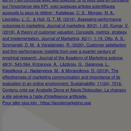
Pour aller plus loin : https://lanotemarketing.uqa