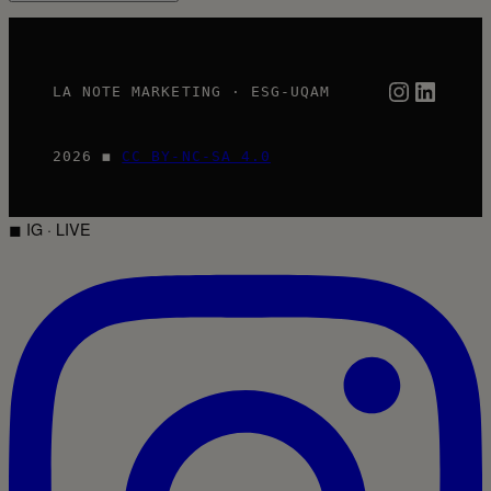
Instagra
Linked
LA NOTE MARKETING · ESG-UQAM
2026 ◼
CC BY-NC-SA 4.0
◼ IG · LIVE