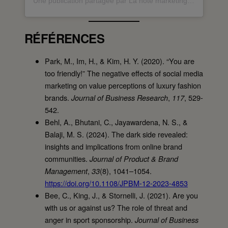
Une publication partagée par La note marketing – UQAM (@lanotemarketing)
RÉFÉRENCES
Park, M., Im, H., & Kim, H. Y. (2020). “You are
too friendly!” The negative effects of social media
marketing on value perceptions of luxury fashion
brands.
,
, 529-
Journal of Business Research
117
542.
Behl, A., Bhutani, C., Jayawardena, N. S., &
Balaji, M. S. (2024). The dark side revealed:
insights and implications from online brand
communities.
Journal of Product & Brand
,
(8), 1041–1054.
Management
33
https://doi.org/10.1108/JPBM-12-2023-4853
Bee, C., King, J., & Stornelli, J. (2021). Are you
with us or against us? The role of threat and
anger in sport sponsorship.
Journal of Business