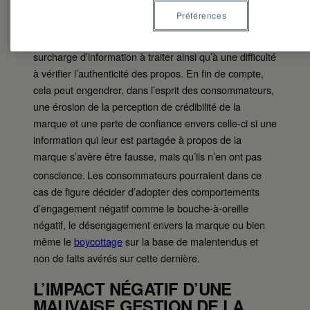
marque. Selon une étude de Behl, Bhutani,
Préférences
Jayawardena et Balaji (2024), pour les
consommateurs, cette situation peut mener à une
surcharge d’information à traiter ainsi qu’à une difficulté
à vérifier l’authenticité des propos. En fin de compte,
cela peut engendrer, dans l’esprit des consommateurs,
une érosion de la perception de crédibilité de la
marque et une perte de confiance envers celle-ci si une
information qui leur est partagée à propos de la
marque s’avère être fausse, mais qu’ils n’en ont pas
conscience.
Les consommateurs pourraient dans ce
cas de figure décider d’adopter des comportements
d’engagement négatif comme le bouche-à-oreille
négatif, le désengagement envers la marque ou bien
même le
boycottage
sur la base de malentendus et
non de faits avérés sur cette dernière.
L’IMPACT NÉGATIF D’UNE
MAUVAISE GESTION DE LA