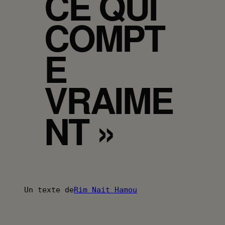
CE QUI
COMPT
E
VRAIME
NT »
Un texte de
Rim Nait Hamou