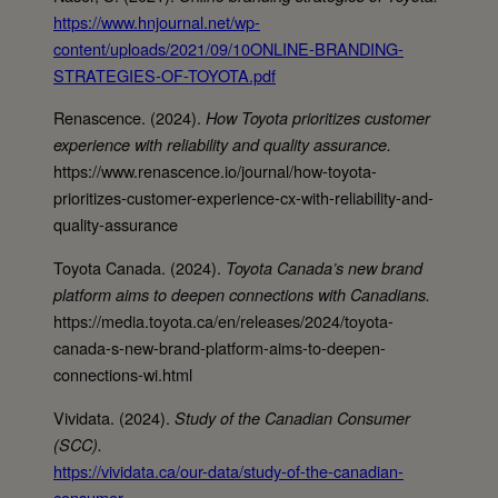
https://www.hnjournal.net/wp-
content/uploads/2021/09/10ONLINE-BRANDING-
STRATEGIES-OF-TOYOTA.pdf
Renascence. (2024).
How Toyota prioritizes customer
experience with reliability and quality assurance.
https://www.renascence.io/journal/how-toyota-
prioritizes-customer-experience-cx-with-reliability-and-
quality-assurance
Toyota Canada. (2024).
Toyota Canada’s new brand
platform aims to deepen connections with Canadians.
https://media.toyota.ca/en/releases/2024/toyota-
canada-s-new-brand-platform-aims-to-deepen-
connections-wi.html
Vividata. (2024).
Study of the Canadian Consumer
(SCC).
https://vividata.ca/our-data/study-of-the-canadian-
consumer