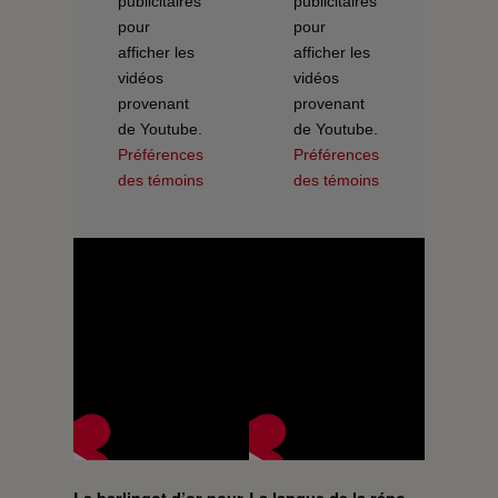
publicitaires
publicitaires
pour
pour
afficher les
afficher les
vidéos
vidéos
provenant
provenant
de Youtube.
de Youtube.
Préférences
Préférences
des témoins
des témoins
Le berlingot d’or pour
La langue de la réno