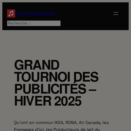
Aller
au
LA NOTE MARKETING
contenu
Rechercher
GRAND
TOURNOI DES
PUBLICITÉS –
HIVER 2025
Qu’ont en commun IKEA, RONA, Air Canada, les
Fromages d’ici, les Producteurs de lait du