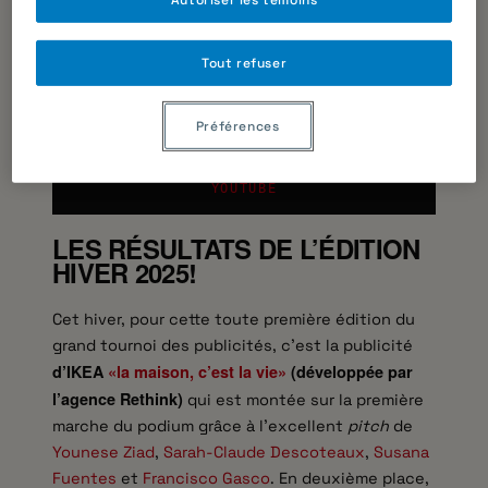
inspirante! Pour ce faire, chaque équipe doit
produire un
pitch
inspirant d’une durée maximale
Tout refuser
de 3 minutes et conçu à la manière d’un
Reel
Instagram ou d’un YouTube
Shorts
.
Préférences
CLIQUEZ ICI POUR VOIR TOUTES LES
VIDÉOS DES
PITCH
DIRECTEMENT SUR
YOUTUBE
LES RÉSULTATS DE L’ÉDITION
HIVER 2025!
Cet hiver, pour cette toute première édition du
grand tournoi des publicités, c’est la publicité
d’IKEA
«la maison, c’est la vie»
(développée par
l’agence Rethink)
qui est montée sur la première
marche du podium grâce à l’excellent
pitch
de
Younese Ziad
,
Sarah-Claude Descoteaux
,
Susana
Fuentes
et
Francisco Gasco
. En deuxième place,