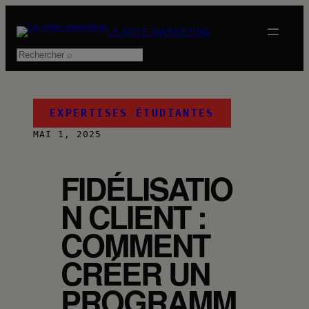
Aller
au
LA NOTE MARKETING
contenu
Rechercher
EXPERTISES ÉTUDIANTES
MAI 1, 2025
FIDÉLISATIO
N CLIENT :
COMMENT
CRÉER UN
PROGRAMM