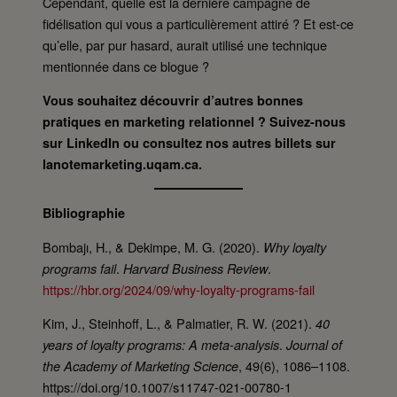
Cependant, quelle est la dernière campagne de
fidélisation qui vous a particulièrement attiré ? Et est-ce
qu’elle, par pur hasard, aurait utilisé une technique
mentionnée dans ce blogue ?
Vous souhaitez découvrir d’autres bonnes
pratiques en marketing relationnel ? Suivez-nous
sur LinkedIn ou consultez nos autres billets sur
lanotemarketing.uqam.ca.
Bibliographie
Bombajı, H., & Dekimpe, M. G. (2020).
Why loyalty
.
.
programs fail
Harvard Business Review
https://hbr.org/2024/09/why-loyalty-programs-fail
Kim, J., Steinhoff, L., & Palmatier, R. W. (2021).
40
.
years of loyalty programs: A meta-analysis
Journal of
, 49(6), 1086–1108.
the Academy of Marketing Science
https://doi.org/10.1007/s11747-021-00780-1