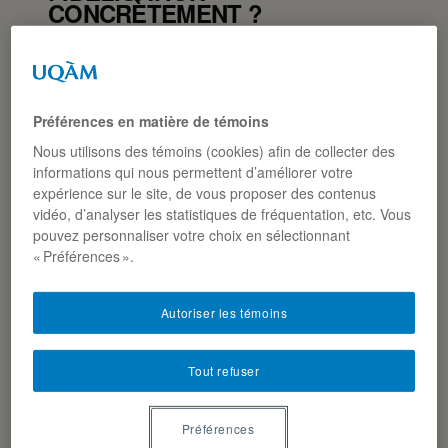
CONCRÈTEMENT ?
Un programme de fidélisation est un « système
institutionnalisé d’incitations visant à améliorer le
comportement de consommation des clients sur le long
Préférences en matière de témoins
2
terme » (Kim et al., 2021, p. 3)
.
Nous utilisons des témoins (cookies) afin de collecter des
Autrement dit, pour avoir le meilleur programme de
informations qui nous permettent d’améliorer votre
fidélisation ou juste un programme qui fonctionne
expérience sur le site, de vous proposer des contenus
vidéo, d’analyser les statistiques de fréquentation, etc. Vous
réellement, il faut qu’il incite le consommateur à venir
pouvez personnaliser votre choix en sélectionnant
régulièrement, et non pas seulement parce qu’il reçoit
« Préférences ».
des récompenses. La marque doit faire
indépendamment partie de sa routine de vie et de son
environnement. Cette connexion émotionnelle à la
Autoriser les témoins
marque est la raison pour laquelle certaines marques
se distinguent des autres et deviennent des “love
Tout refuser
brands”.
Préférences