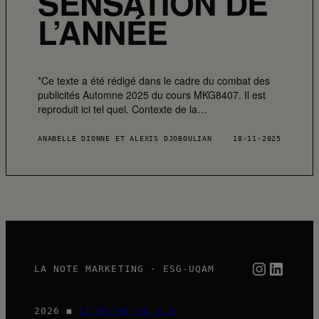
SENSATION DE
L’ANNÉE
*Ce texte a été rédigé dans le cadre du combat des
publicités Automne 2025 du cours MKG8407. Il est
reproduit ici tel quel. Contexte de la…
ANABELLE DIONNE ET ALEXIS DJOBOULIAN
18·11·2025
Instag
Link
LA NOTE MARKETING · ESG-UQAM
2026 ◼
CC BY-NC-SA 4.0