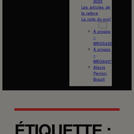
2025
Les articles de
la relève
La note du prof
À propos
À propos
–
MKG5423
À propos
–
MKG8407
Alexis
Perron-
Brault
ÉTIQUETTE :