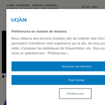
DJABI KHAÏREBA, ADINGRA EMMANUEL
02·05·2025
KOBENAN ET RAKIYATOU OURO-AKONDO
Préférences en matière de témoins
Nous utilisons des témoins (cookies) afin de collecter des info
permettent d’améliorer votre expérience sur le site, de vous p
Instagra
Linked
LA NOTE MARKETING · ESG-UQAM
vidéo, d’analyser les statistiques de fréquentation, etc. Vous p
choix en sélectionnant « Préférences ».
2026 ◼
CC BY-NC-SA 4.0
Autoriser les témoins
◼ IG · LIVE
Tout refuser
Préférences