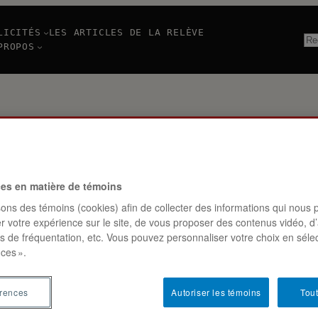
LICITÉS
LES ARTICLES DE LA RELÈVE
Re
PROPOS
TTE :
ces en matière de témoins
sons des témoins (cookies) afin de collecter des informations qui nous 
r votre expérience sur le site, de vous proposer des contenus vidéo, d’
es de fréquentation, etc. Vous pouvez personnaliser votre choix en séle
TING
ces ».
érences
Autoriser les témoins
Tout