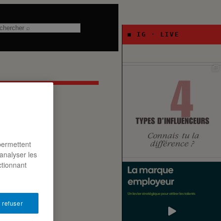
chercher
◼ IG · LIVE
permettent
analyser les
ctionnant
 refuser