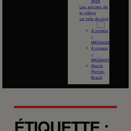
2025
Les articles de
la relève
La note du prof
À propos
À propos
–
MKG5423
À propos
–
MKG8407
Alexis
Perron-
Brault
ÉTIQUETTE :