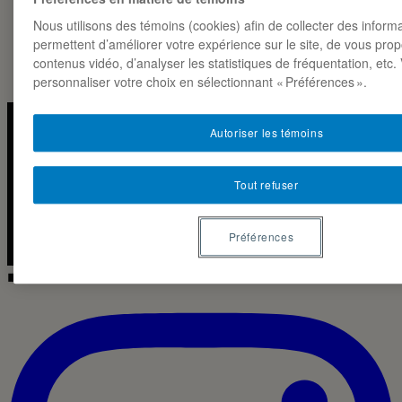
JUSME GIORDANY, SADIFY HARILAZA
01·05·2025
TINARIVO ET MALICK DIOP MAME
Nous utilisons des témoins (cookies) afin de collecter des inform
permettent d’améliorer votre expérience sur le site, de vous pro
contenus vidéo, d’analyser les statistiques de fréquentation, etc
personnaliser votre choix en sélectionnant « Préférences ».
Autoriser les témoins
Instagra
Linked
LA NOTE MARKETING · ESG-UQAM
Tout refuser
2026 ◼
CC BY-NC-SA 4.0
Préférences
◼ IG · LIVE