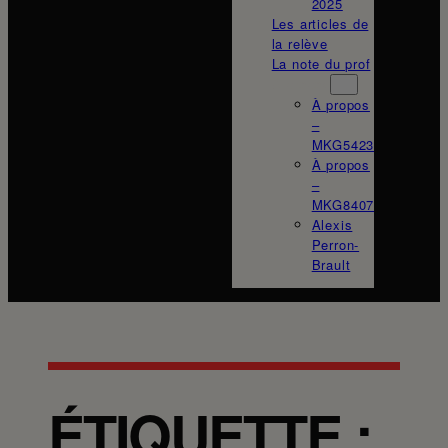
2025
Les articles de
la relève
La note du prof
À propos
À propos
–
MKG5423
À propos
–
MKG8407
Alexis
Perron-
Brault
ÉTIQUETTE :