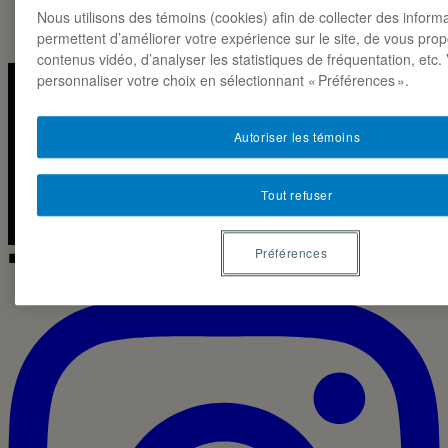
Nous utilisons des témoins (cookies) afin de collecter des inform
permettent d’améliorer votre expérience sur le site, de vous pro
contenus vidéo, d’analyser les statistiques de fréquentation, etc
personnaliser votre choix en sélectionnant « Préférences ».
Instagra
Linked
LA NOTE MARKETING · ESG-UQAM
Autoriser les témoins
2026 ◼
CC BY-NC-SA 4.0
Tout refuser
◼ IG · LIVE
Préférences