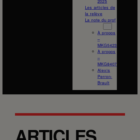
2025
Les articles de
la relève
La note du prof
À propos
À propos
–
MKG5423
À propos
–
MKG8407
Alexis
Perron-
Brault
ARTICLES