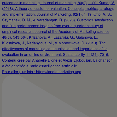
Pour aller plus loin : https://lanotemarketing.uqa