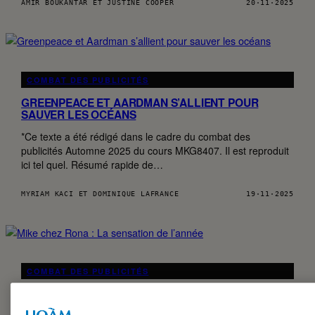
AMIR BOUKANTAR ET JUSTINE COOPER
20·11·2025
COMBAT DES PUBLICITÉS
GREENPEACE ET AARDMAN S’ALLIENT POUR
SAUVER LES OCÉANS
*Ce texte a été rédigé dans le cadre du combat des
publicités Automne 2025 du cours MKG8407. Il est reproduit
ici tel quel. Résumé rapide de…
MYRIAM KACI ET DOMINIQUE LAFRANCE
19·11·2025
COMBAT DES PUBLICITÉS
MIKE CHEZ RONA : LA SENSATION DE L’ANNÉE