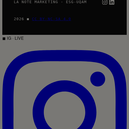
Instagra
Linked
LA NOTE MARKETING · ESG-UQAM
2026 ◼
CC BY-NC-SA 4.0
◼ IG · LIVE