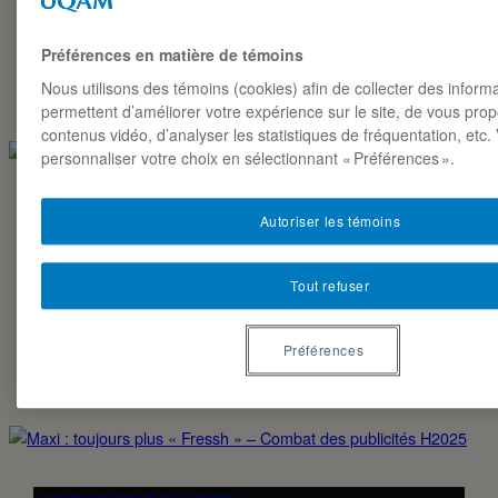
*Ce texte a été rédigé dans le cadre du combat des
publicités Automne 2025 du cours MKG8407. Il est reproduit
ici tel quel. Contexte de la…
Préférences en matière de témoins
Nous utilisons des témoins (cookies) afin de collecter des inform
ANABELLE DIONNE ET ALEXIS DJOBOULIAN
18·11·2025
permettent d’améliorer votre expérience sur le site, de vous pro
contenus vidéo, d’analyser les statistiques de fréquentation, etc
personnaliser votre choix en sélectionnant « Préférences ».
COMBAT DES PUBLICITÉS
Autoriser les témoins
COMBAT DES PUBLICITÉS H2025
Les résultats En mars dernier, les étudiant-es de mon cours
Tout refuser
MKG8407 se sont affrontés lors de la 3e édition (déjà !) du
Combat des publicités. Au…
Préférences
ALEXIS PERRON-BRAULT
02·05·2025