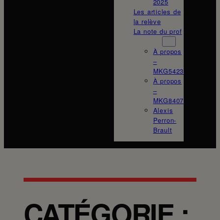
2025
Les articles de
la relève
La note du prof
À propos
À propos
–
MKG5423
À propos
–
MKG8407
Alexis
Perron-
Brault
CATÉGORIE :