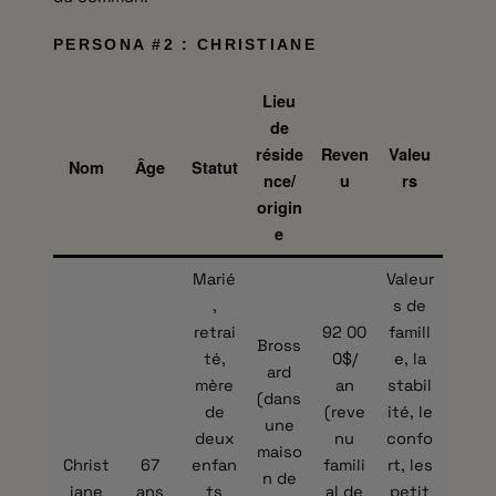
PERSONA #2 : CHRISTIANE
Lieu
de
réside
Reven
Valeu
Âge
Nom
Statut
nce/
u
rs
origin
e
Marié
Valeur
,
s de
retrai
92 00
famill
Bross
té,
0$/
e, la
ard
mère
an
stabil
(dans
de
(reve
ité, le
une
deux
nu
confo
maiso
Christ
67
enfan
famili
rt, les
n de
iane
ans
ts
al de
petit