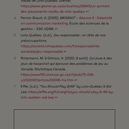
média de Loto-Québec.
Grenier.
https://www.grenier.qc.ca/actualites/26643/un-portrait-
des-placements-media-de-loto-quebec
↩︎
4
Perron-Brault, A. (2025).
MKG8407 –
Séance 6 : Créativité
en communication marketing
. École des sciences de la
gestion – ESG UQAM.
↩︎
5
Loto-Québec. (s.d.).
Jeu responsable : en tête de nos
préoccupations.
https://societe.lotoquebec.com/fr/responsabilite-
societale/jeu-responsable
↩︎
6
Rotermann, M. & Gilmour, H. (2022, 9 août).
Qui joue à des
jeux de hasard et qui éprouve des problèmes de jeu au
Canada.
Statistique Canada.
https://www150.statcan.gc.ca/n1/pub/75-006-
x/2022001/article/00006-fra.htm
↩︎
7
Effie. (s.d.).
“You Should Play 6/49” by Loto-Québec & Sid
Lee.
https://effie.org/fr/insights/you-should-play-6-49-by-
loto-quebec-sid-lee/
↩︎