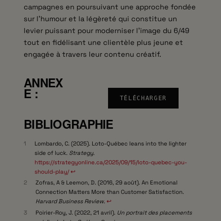
campagnes en poursuivant une approche fondée
sur l’humour et la légèreté qui constitue un
levier puissant pour moderniser l’image du 6/49
tout en fidélisant une clientèle plus jeune et
engagée à travers leur contenu créatif.
Vividata –
ANNEX
E
:
Lotterie
TÉLÉCHARGER
BIBLIOGRAPHIE
1
Lombardo, C. (2025). Loto-Québec leans into the lighter
side of luck.
Strategy
.
https://strategyonline.ca/2025/09/15/loto-quebec-you-
should-play/
↩︎
2
Zofras, A & Leemon, D. (2016, 29 août). An Emotional
Connection Matters More than Customer Satisfaction.
Harvard Business Review.
↩︎
3
Poirier-Roy, J. (2022, 21 avril).
Un portrait des placements