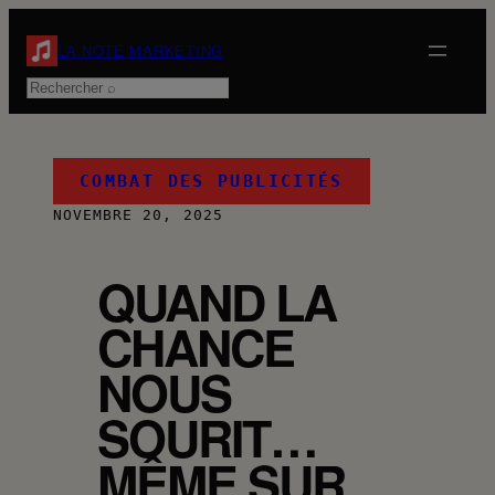
Aller
au
LA NOTE MARKETING
contenu
Rechercher
COMBAT DES PUBLICITÉS
NOVEMBRE 20, 2025
QUAND LA
CHANCE
NOUS
SOURIT…
MÊME SUR