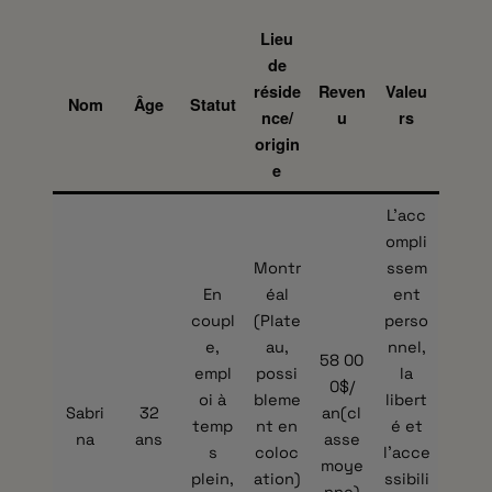
Lieu
de
réside
Reven
Valeu
Âge
Nom
Statut
nce/
u
rs
origin
e
L’acc
ompli
Montr
ssem
En
éal
ent
coupl
(Plate
perso
e,
au,
nnel,
58 00
empl
possi
la
0$/
oi à
bleme
libert
Sabri
32
an(cl
temp
nt en
é et
na
ans
asse
s
coloc
l’acce
moye
plein,
ation)
ssibili