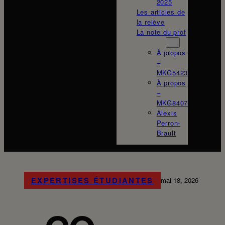
2025
Les articles de
la relève
La note du prof
À propos
À propos
–
MKG5423
À propos
–
MKG8407
Alexis
Perron-
Brault
EXPERTISES ÉTUDIANTES
mai 18, 2026