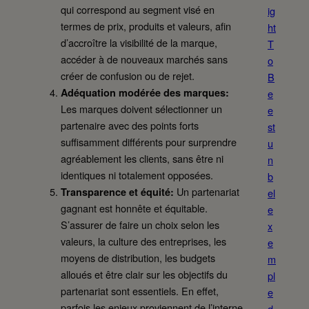
qui correspond au segment visé en
ig
termes de prix, produits et valeurs, afin
ht
d’accroître la visibilité de la marque,
T
accéder à de nouveaux marchés sans
o
créer de confusion ou de rejet.
B
Adéquation modérée des marques:
e
Les marques doivent sélectionner un
e
partenaire avec des points forts
st
suffisamment différents pour surprendre
u
agréablement les clients, sans être ni
n
identiques ni totalement opposées.
b
Un partenariat
Transparence et équité:
el
gagnant est honnête et équitable.
e
S’assurer de faire un choix selon les
x
valeurs, la culture des entreprises, les
e
moyens de distribution, les budgets
m
alloués et être clair sur les objectifs du
pl
partenariat sont essentiels. En effet,
e
parfois les enjeux proviennent de l’interne
d