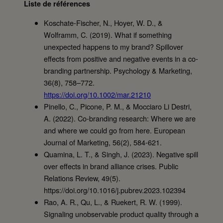
Liste de références
Koschate-Fischer, N., Hoyer, W. D., &
Wolframm, C. (2019). What if something
unexpected happens to my brand? Spillover
effects from positive and negative events in a co-
branding partnership. Psychology & Marketing,
36(8), 758–772.
https://doi.org/10.1002/mar.21210
Pinello, C., Picone, P. M., & Mocciaro Li Destri,
A. (2022). Co-branding research: Where we are
and where we could go from here. European
Journal of Marketing, 56(2), 584-621.
Quamina, L. T., & Singh, J. (2023). Negative spill
over effects in brand alliance crises. Public
Relations Review, 49(5).
https://doi.org/10.1016/j.pubrev.2023.102394
Rao, A. R., Qu, L., & Ruekert, R. W. (1999).
Signaling unobservable product quality through a