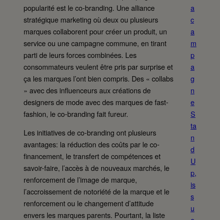
popularité est le co-branding. Une alliance
a
stratégique marketing où deux ou plusieurs
c
marques collaborent pour créer un produit, un
a
service ou une campagne commune, en tirant
m
parti de leurs forces combinées. Les
p
consommateurs veulent être pris par surprise et
a
ça les marques l’ont bien compris. Des « collabs
g
» avec des influenceurs aux créations de
n
designers de mode avec des marques de fast-
e
fashion, le co-branding fait fureur.
S
ta
Les initiatives de co-branding ont plusieurs
n
avantages: la réduction des coûts par le co-
d
financement, le transfert de compétences et
U
savoir-faire, l’accès à de nouveaux marchés, le
p,
renforcement de l’image de marque,
is
l’accroissement de notoriété de la marque et le
s
renforcement ou le changement d’attitude
u
envers les marques parents. Pourtant, la liste
e