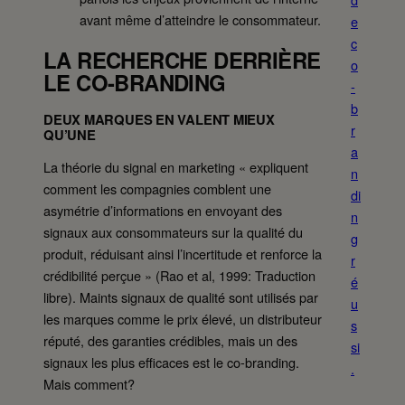
avant même d’atteindre le consommateur.
e
c
LA RECHERCHE DERRIÈRE
o
LE CO-BRANDING
-
b
DEUX MARQUES EN VALENT MIEUX
r
QU’UNE
a
La théorie du signal en marketing « expliquent
n
comment les compagnies comblent une
di
asymétrie d’informations en envoyant des
n
signaux aux consommateurs sur la qualité du
g
produit, réduisant ainsi l’incertitude et renforce la
r
crédibilité perçue » (Rao et al, 1999: Traduction
é
libre). Maints signaux de qualité sont utilisés par
u
les marques comme le prix élevé, un distributeur
s
réputé, des garanties crédibles, mais un des
si
signaux les plus efficaces est le co-branding.
.
Mais comment?