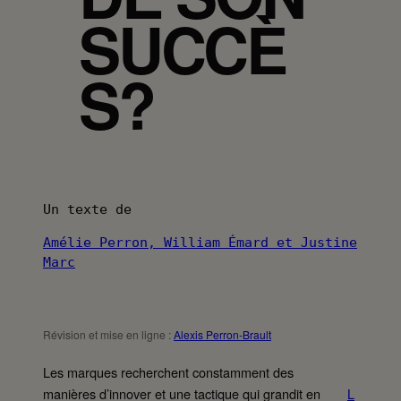
SUCCÈ
S?
Un texte de
Amélie Perron, William Émard et Justine
Marc
Révision et mise en ligne :
Alexis Perron-Brault
Les marques recherchent constamment des
manières d’innover et une tactique qui grandit en
L