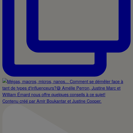
Contenu créé par Amir Boukantar et Justine Cooper.