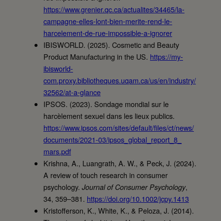
https://www.grenier.qc.ca/actualites/34465/la-
campagne-elles-lont-bien-merite-rend-le-
harcelement-de-rue-impossible-a-ignorer
IBISWORLD. (2025). Cosmetic and Beauty
Product Manufacturing in the US.
https://my-
ibisworld-
com.proxy.bibliotheques.uqam.ca/us/en/industry/
32562/at-a-glance
IPSOS. (2023). Sondage mondial sur le
harcèlement sexuel dans les lieux publics.
https://www.ipsos.com/sites/default/files/ct/news/
documents/2021-03/ipsos_global_report_8_
mars.pdf
Krishna, A., Luangrath, A. W., & Peck, J. (2024).
A review of touch research in consumer
psychology.
,
Journal of Consumer Psychology
34, 359–381.
https://doi.org/10.1002/jcpy.1413
Kristofferson, K., White, K., & Peloza, J. (2014).