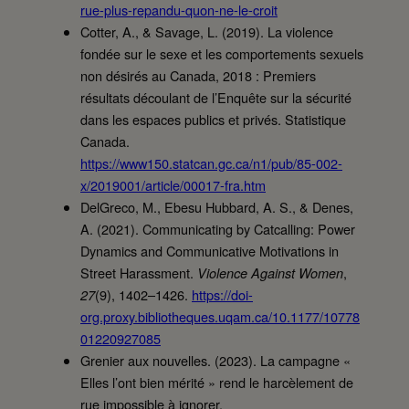
rue-plus-repandu-quon-ne-le-croit
Cotter, A., & Savage, L. (2019). La violence
fondée sur le sexe et les comportements sexuels
non désirés au Canada, 2018 : Premiers
résultats découlant de l’Enquête sur la sécurité
dans les espaces publics et privés. Statistique
Canada.
https://www150.statcan.gc.ca/n1/pub/85-002-
x/2019001/article/00017-fra.htm
DelGreco, M., Ebesu Hubbard, A. S., & Denes,
A. (2021). Communicating by Catcalling: Power
Dynamics and Communicative Motivations in
Street Harassment.
,
Violence Against Women
(9), 1402–1426.
https://doi-
27
org.proxy.bibliotheques.uqam.ca/10.1177/10778
01220927085
Grenier aux nouvelles. (2023). La campagne «
Elles l’ont bien mérité » rend le harcèlement de
rue impossible à ignorer.