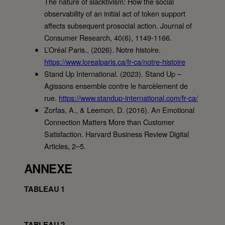
The nature of slacktivism: How the social
observability of an initial act of token support
affects subsequent prosocial action. Journal of
Consumer Research, 40(6), 1149-1166.
L’Oréal Paris., (2026). Notre histoire.
https://www.lorealparis.ca/fr-ca/notre-histoire
Stand Up International. (2023). Stand Up –
Agissons ensemble contre le harcèlement de
rue.
https://www.standup-international.com/fr-ca/
Zorfas, A., & Leemon, D. (2016). An Emotional
Connection Matters More than Customer
Satisfaction. Harvard Business Review Digital
Articles, 2–5.
ANNEXE
TABLEAU 1
TABLEAU 2