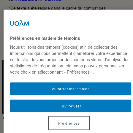
*Ce texte a été rédigé dans le cadre du combat des
publicités Hiver 2026 du cours MKG8407. Il est reproduit ici
tel quel. La campagne Stand…
JUSTINE MARC ET AMÉLIE PERRON
31·03·2026
Préférences en matière de témoins
Nous utilisons des témoins (cookies) afin de collecter des
informations qui nous permettent d’améliorer votre expérience
sur le site, de vous proposer des contenus vidéo, d’analyser les
statistiques de fréquentation, etc. Vous pouvez personnaliser
votre choix en sélectionnant « Préférences ».
Instagra
Linked
LA NOTE MARKETING · ESG-UQAM
Autoriser les témoins
2026 ◼
CC BY-NC-SA 4.0
Tout refuser
◼ IG · LIVE
Préférences