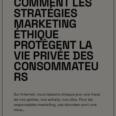
COMMENT LES
STRATÉGIES
MARKETING
ÉTHIQUE
PROTÈGENT LA
VIE PRIVÉE DES
CONSOMMATEU
RS
Sur Internet, nous laissons chaque jour une trace
de nos gestes, nos achats, nos clics. Pour les
responsables marketing, ces données sont une
mine…