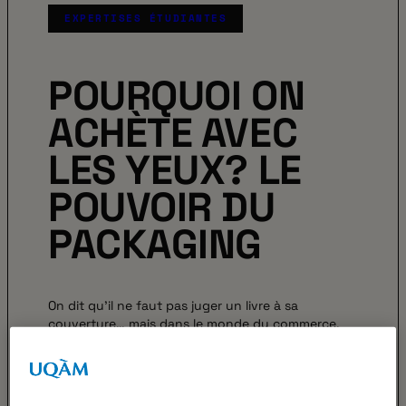
EXPERTISES ÉTUDIANTES
POURQUOI ON
ACHÈTE AVEC
LES YEUX? LE
POUVOIR DU
PACKAGING
On dit qu’il ne faut pas juger un livre à sa
couverture… mais dans le monde du commerce,
c’est rarement le cas. Le packaging,…
MÉGANE PERREAULT, MÉLISSA
07·05·2025
FILION ET MERRY SOUMAH