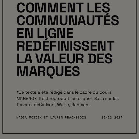
COMMENT LES
COMMUNAUTÉS
EN LIGNE
REDÉFINISSENT
LA VALEUR DES
MARQUES
*Ce texte a été rédigé dans le cadre du cours
MKG8407. Il est reproduit ici tel quel. Basé sur les
travaux deCarlson, Wyllie, Rahman…
NADIA MOSDIK ET LAUREN FRACHEBOIS
11·12·2024