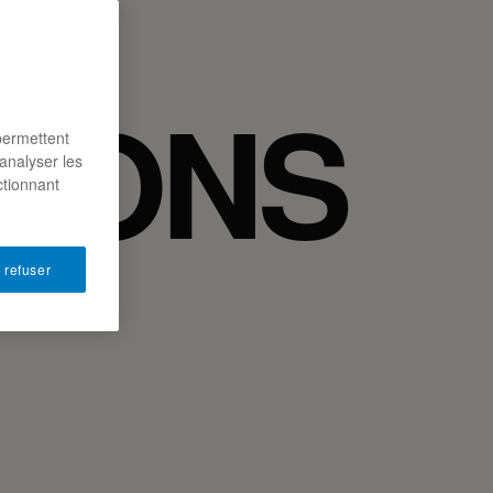
IONS
permettent
analyser les
ctionnant
 refuser