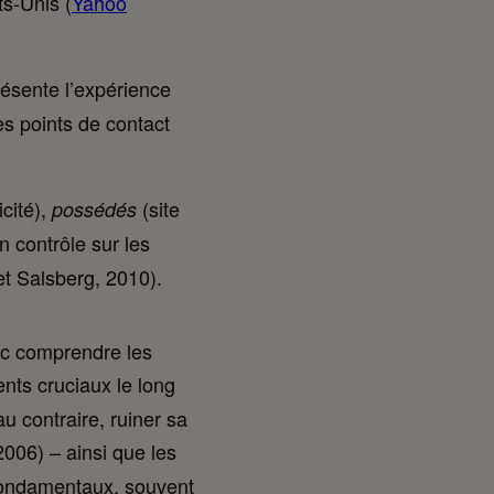
ts-Unis (
Yahoo
ésente l’expérience
es points de contact
icité),
(site
possédés
n contrôle sur les
t Salsberg, 2010).
nc comprendre les
nts cruciaux le long
u contraire, ruiner sa
2006) – ainsi que les
fondamentaux, souvent