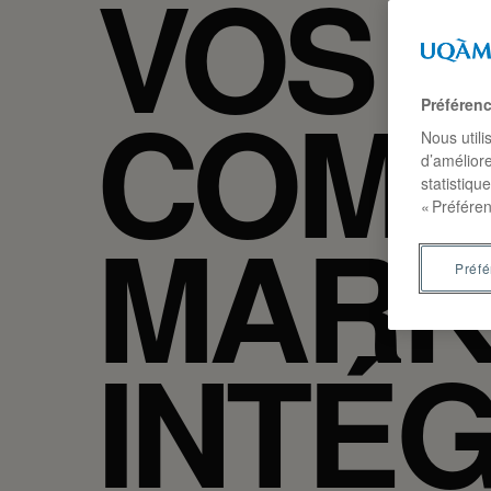
VOS
COMM
Préféren
Nous utili
d’améliore
statistiqu
« Préféren
MARK
Préf
INTÉ