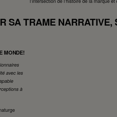
l’intersection de l’histoire de la marque et d
R SA TRAME NARRATIVE,
?
LE MONDE!
sionnaires
ité avec les
capable
rceptions à
amaturge