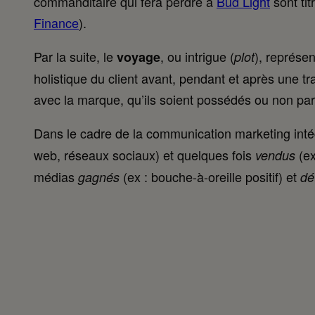
commanditaire qui fera perdre à
Bud Light
sont tit
Finance
).
Par la suite, le
, ou intrigue (
), représen
voyage
plot
holistique du client avant, pendant et après une t
avec la marque, qu’ils soient possédés ou non pa
Dans le cadre de la communication marketing int
web, réseaux sociaux) et quelques fois
(ex
vendus
médias
(ex : bouche-à-oreille positif) et
gagnés
dé