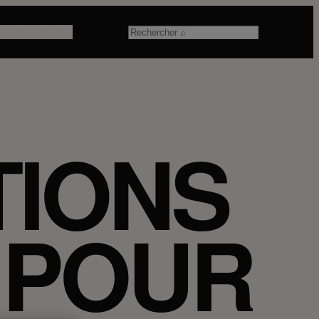
 prof
À propos
Rechercher
TIONS
 POUR