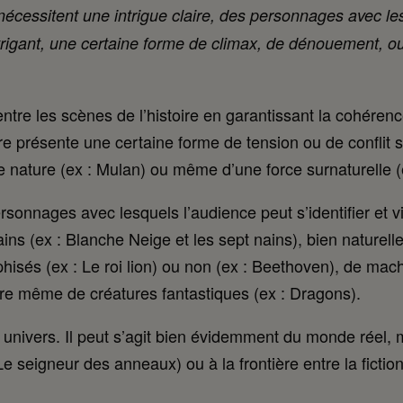
 nécessitent une intrigue claire, des personnages avec le
intrigant, une certaine forme de climax, de dénouement, o
 entre les scènes de l’histoire en garantissant la cohérenc
e présente une certaine forme de tension ou de conflit s
 nature (ex : Mulan) ou même d’une force surnaturelle (e
sonnages avec lesquels l’audience peut s’identifier et v
s (ex : Blanche Neige et les sept nains), bien naturel
isés (ex : Le roi lion) ou non (ex : Beethoven), de mach
voire même de créatures fantastiques (ex : Dragons).
u univers. Il peut s’agit bien évidemment du monde réel,
seigneur des anneaux) ou à la frontière entre la fiction e