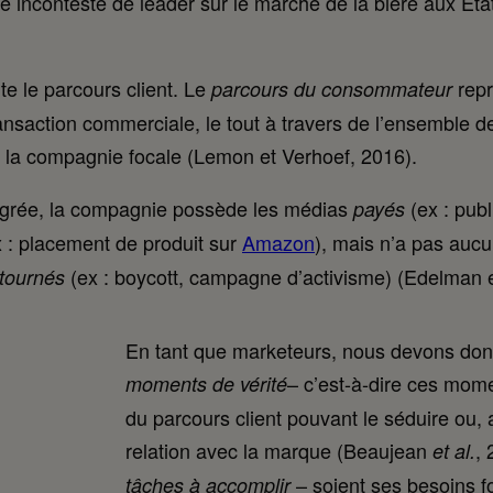
re incontesté de leader sur le marché de la bière aux Éta
te le parcours client. Le
repr
parcours du consommateur
ransaction commerciale, le tout à travers de l’ensemble d
r la compagnie focale (Lemon et Verhoef, 2016).
égrée, la compagnie possède les médias
(ex : publ
payés
 : placement de produit sur
Amazon
), mais n’a pas aucu
(ex : boycott, campagne d’activisme) (Edelman e
tournés
En tant que marketeurs, nous devons do
– c’est-à-dire ces mome
moments de vérité
du parcours client pouvant le séduire ou, a
relation avec la marque (Beaujean
, 
et al.
– soient ses besoins 
tâches à accomplir