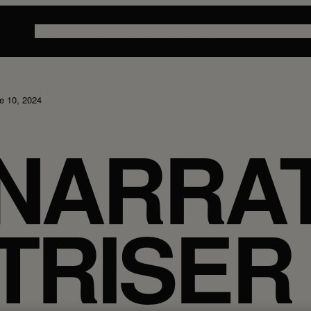
Le combat des publicités
Les articles de la relève
La note du
e 10, 2024
 NARRA
ÎTRISER