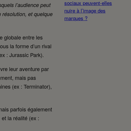
sociaux peuvent-elles
squels l’audience peut
nuire à l’image des
u résolution, et quelque
marques ?
e globale entre les
ous la forme d’un rival
x : Jurassic Park).
ivre leur aventure par
lement, mais pas
ines (ex : Terminator),
 mais parfois également
t la réalité (ex :