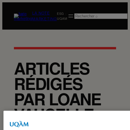
Aller
au
LA NOTE
ESG ·
Rechercher
contenu
MARKETING
UQAM
ARTICLES
RÉDIGÉS
PAR LOANE
VAUCELLE