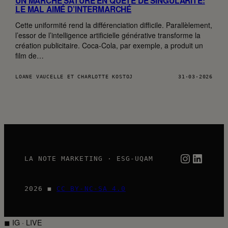
UN MARCHÉ SATURÉ EN QUÊTE DE SINGULARITÉ:
LE MAL AIMÉ D’INTERMARCHÉ
Cette uniformité rend la différenciation difficile. Parallèlement,
l’essor de l’intelligence artificielle générative transforme la
création publicitaire. Coca-Cola, par exemple, a produit un
film de…
LOANE VAUCELLE ET CHARLOTTE KOSTOJ
31·03·2026
Instagra
Linked
LA NOTE MARKETING · ESG-UQAM
2026 ◼
CC BY-NC-SA 4.0
◼ IG · LIVE