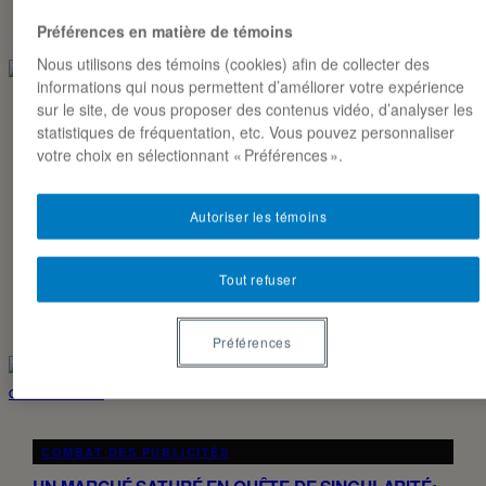
Préférences en matière de témoins
Nous utilisons des témoins (cookies) afin de collecter des
informations qui nous permettent d’améliorer votre expérience
sur le site, de vous proposer des contenus vidéo, d’analyser les
statistiques de fréquentation, etc. Vous pouvez personnaliser
EXPERTISES ÉTUDIANTES
votre choix en sélectionnant « Préférences ».
LES JEUX VIDÉO, UN TERRAIN DE JEU POUR LES
MARQUES
Autoriser les témoins
En 1992, Chupa Chups glissait ses sucettes colorées dans
Zool. Depuis, les marques ont compris que les 3,32 milliards
de joueurs dans le monde…
Tout refuser
LOANE VAUCELLE ET CHARLOTTE KOSTOJ
25·05·2026
Préférences
COMBAT DES PUBLICITÉS