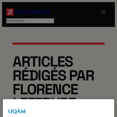
Aller
au
LA NOTE MARKETING
contenu
Rechercher
ARTICLES
RÉDIGÉS PAR
FLORENCE
LEFEBVRE