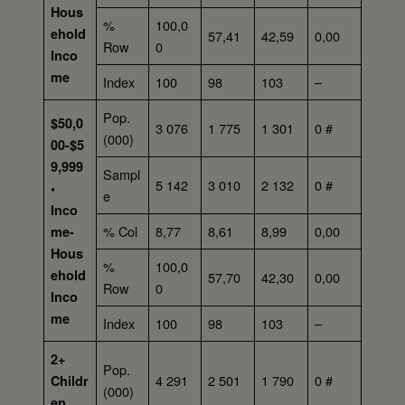
Hous
%
100,0
ehold
57,41
42,59
0,00
Row
0
Inco
me
Index
100
98
103
–
Pop.
$50,0
3 076
1 775
1 301
0 #
(000)
00-$5
9,999
Sampl
5 142
3 010
2 132
0 #
•
e
Inco
% Col
8,77
8,61
8,99
0,00
me-
Hous
%
100,0
ehold
57,70
42,30
0,00
Row
0
Inco
me
Index
100
98
103
–
2+
Pop.
4 291
2 501
1 790
0 #
Childr
(000)
en