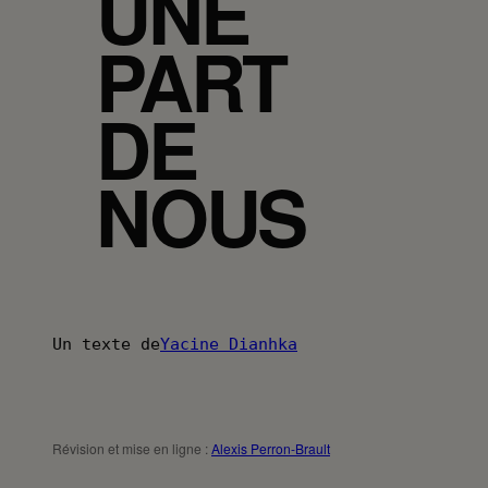
UNE
PART
DE
NOUS
Un texte de
Yacine Dianhka
Révision et mise en ligne :
Alexis Perron-Brault