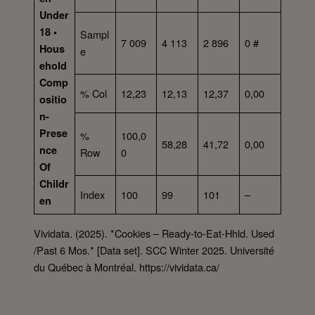
Under
18 •
Sampl
7 009
4 113
2 896
0 #
Hous
e
ehold
Comp
% Col
12,23
12,13
12,37
0,00
ositio
n-
Prese
%
100,0
58,28
41,72
0,00
nce
Row
0
Of
Childr
Index
100
99
101
–
en
Vividata. (2025). *Cookies – Ready-to-Eat-Hhld. Used
/Past 6 Mos.* [Data set]. SCC Winter 2025. Université
du Québec à Montréal. https://vividata.ca/