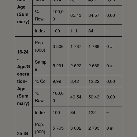
Age
%
100,0
(Sum
65,43
34,57
0,00
Row
0
mary)
Index
100
111
84
–
Pop.
3 506
1 737
1 768
0 #
(000)
18-24
•
Sampl
5 291
2 622
2 669
0 #
Age/G
e
enera
% Col
9,99
8,42
12,22
0,00
tion-
Age
%
100,0
(Sum
49,54
50,43
0,00
Row
0
mary)
Index
100
84
122
–
Pop.
5 795
3 002
2 793
0 #
(000)
25-34