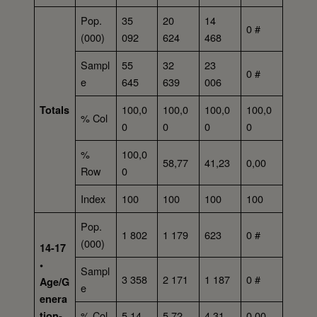
Pop.
35
20
14
0 #
(000)
092
624
468
Sampl
55
32
23
0 #
e
645
639
006
100,0
100,0
100,0
100,0
Totals
% Col
0
0
0
0
%
100,0
58,77
41,23
0,00
Row
0
Index
100
100
100
100
Pop.
1 802
1 179
623
0 #
(000)
14-17
•
Sampl
3 358
2 171
1 187
0 #
Age/G
e
enera
% Col
5,14
5,72
4,31
0,00
tion-