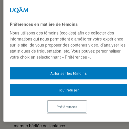
(Affective)
SCC Winter
2025)
+8,5%
Préférences en matière de témoins
croissance
Nous utilisons des témoins (cookies) afin de collecter des
biscuits
informations qui nous permettent d’améliorer votre expérience
Pousser à
HAND
premium
sur le site, de vous proposer des contenus vidéo, d’analyser les
l’action
(Conative)
France
statistiques de fréquentation, etc. Vous pouvez personnaliser
(Mondelēz
votre choix en sélectionnant « Préférences ».
2024)
Autoriser les témoins
PUBLIC CIBLE
Tout refuser
La campagne cible principalement les adultes de 25 à
49 ans, en particulier les familles et les jeunes adultes
(18-34 ans) qui ont grandi avec les biscuits LU. Ce
Préférences
segment est prioritaire car il cumule à la fois le pouvoir
d’achat familial et une familiarité affective avec la
marque héritée de l’enfance.