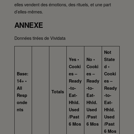
elles vendent des émotions, des rituels, et une part
d’elles-mêmes.
ANNEXE
Données tirées de Vividata
Not
Yes •
No •
State
Cooki
Cooki
d •
Base:
es –
es –
Cooki
14+ •
Ready
Ready
es –
All
-to-
-to-
Ready
Totals
Resp
Eat-
Eat-
-to-
onde
Hhld.
Hhld.
Eat-
nts
Used
Used
Hhld.
/Past
/Past
Used
6 Mos
6 Mos
/Past
6 Mos