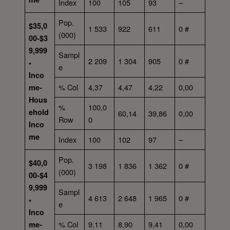
Index
100
105
93
–
Pop.
$35,0
1 533
922
611
0 #
(000)
00-$3
9,999
Sampl
2 209
1 304
905
0 #
•
e
Inco
% Col
4,37
4,47
4,22
0,00
me-
Hous
%
100,0
ehold
60,14
39,86
0,00
Row
0
Inco
me
Index
100
102
97
–
Pop.
$40,0
3 198
1 836
1 362
0 #
(000)
00-$4
9,999
Sampl
4 613
2 648
1 965
0 #
•
e
Inco
% Col
9,11
8,90
9,41
0,00
me-