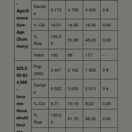
•
Sampl
9 173
4 738
4 435
0 #
Age/G
e
enera
% Col
16,51
14,56
19,30
0,00
tion-
Age
%
100,0
(Sum
51,80
48,20
0,00
Row
0
mary)
Index
100
88
117
–
Pop.
$25,0
3 407
2 102
1 305
0 #
(000)
00-$3
4,999
Sampl
5 022
3 009
2 013
0 #
•
e
Inco
% Col
9,71
10,19
9,02
0,00
me-
Hous
%
100,0
ehold
61,70
38,30
0,00
Row
0
Inco
me