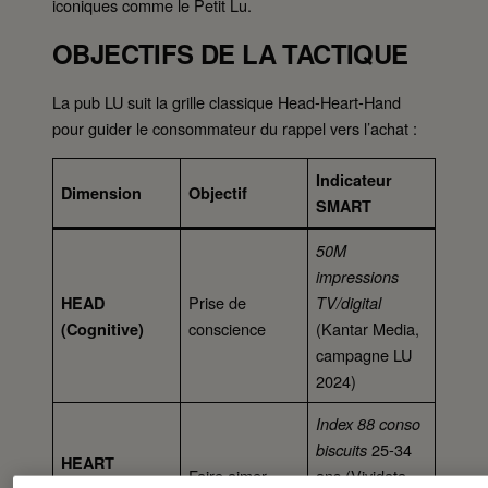
iconiques comme le Petit Lu.
OBJECTIFS DE LA TACTIQUE
La pub LU suit la grille classique Head-Heart-Hand
pour guider le consommateur du rappel vers l’achat :
Indicateur
Dimension
Objectif
SMART
50M
impressions
Prise de
HEAD
TV/digital
conscience
(Kantar Media,
(Cognitive)
campagne LU
2024)
Index 88 conso
25-34
biscuits
HEART
Faire aimer
ans (Vividata