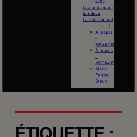
2025
Les articles de
la relève
La note du prof
À propos
À propos
–
MKG5423
À propos
–
MKG8407
Alexis
Perron-
Brault
ÉTIQUETTE :