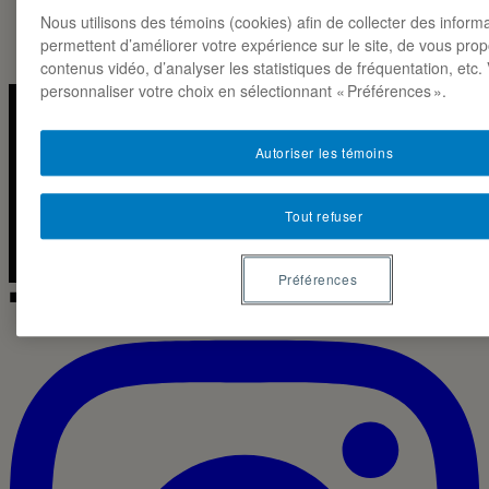
Nous utilisons des témoins (cookies) afin de collecter des inform
permettent d’améliorer votre expérience sur le site, de vous pro
contenus vidéo, d’analyser les statistiques de fréquentation, etc
personnaliser votre choix en sélectionnant « Préférences ».
Instagra
Linked
Autoriser les témoins
LA NOTE MARKETING · ESG-UQAM
Tout refuser
2026 ◼
CC BY-NC-SA 4.0
Préférences
◼ IG · LIVE