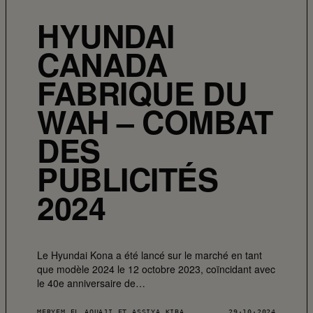
HYUNDAI
CANADA
FABRIQUE DU
WAH – COMBAT
DES
PUBLICITÉS
2024
Le Hyundai Kona a été lancé sur le marché en tant
que modèle 2024 le 12 octobre 2023, coïncidant avec
le 40e anniversaire de…
MERYEM EL AOUAJI ET ASSIYA KIBA
29·10·2024