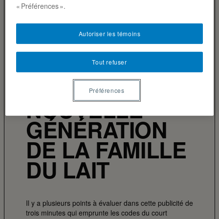
« Préférences ».
Autoriser les témoins
COMBAT DES PUBLICITÉS
Tout refuser
JEANNE ET LA
Préférences
NOUVELLE
GÉNÉRATION
DE LA FAMILLE
DU LAIT
Il y a plusieurs points à évaluer dans cette publicité de
trois minutes qui emprunte les codes du court