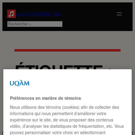
Aller
au
LA NOTE MARKETING
contenu
Rechercher
ÉTIQUETTE :
LA FAMILLE
DU LAIT
Préférences en matière de témoins
Nous utilisons des témoins (cookies) afin de collecter des
informations qui nous permettent d’améliorer votre
expérience sur le site, de vous proposer des contenus
vidéo, d’analyser les statistiques de fréquentation, etc. Vous
pouvez personnaliser votre choix en sélectionnant