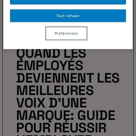
Tout refuser
EXPERTISES ÉTUDIANTES
Préférences
QUAND LES
EMPLOYÉS
DEVIENNENT LES
MEILLEURES
VOIX D’UNE
MARQUE: GUIDE
POUR RÉUSSIR