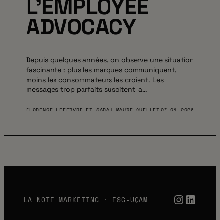
L’EMPLOYEE
ADVOCACY
Depuis quelques années, on observe une situation
fascinante : plus les marques communiquent,
moins les consommateurs les croient. Les
messages trop parfaits suscitent la…
FLORENCE LEFEBVRE ET SARAH-MAUDE OUELLET
07·01·2026
Instag
Link
LA NOTE MARKETING · ESG-UQAM