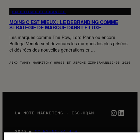
EXPERTISES ÉTUDIANTES
MOINS C’EST MIEUX : LE DEBRANDING COMME
STRATÉGIE DE MARQUE DANS LE LUXE
Les marques comme The Row, Loro Piana ou encore
Bottega Veneta sont devenues les marques les plus prisées
et désirées des nouvelles générations en…
AIKO TAMBY MAMPITONY OROSE ET JÉRÔME ZIMMERMANN
22·05·2026
Instagra
Linked
LA NOTE MARKETING · ESG-UQAM
2026 ◼
CC BY-NC-SA 4.0