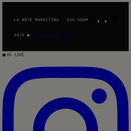
Instagram
LinkedI
LA NOTE MARKETING · ESG-UQAM
2026 ◼
CC BY-NC-SA 4.0
◼ IG · LIVE