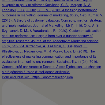
Pour aller plus loin : https://lanotemarketing.uqa