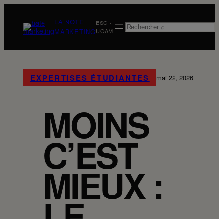
Aller
au
LA NOTE
ESG ·
Rechercher
contenu
MARKETING
UQAM
EXPERTISES ÉTUDIANTES
mai 22, 2026
MOINS
C’EST
MIEUX :
LE