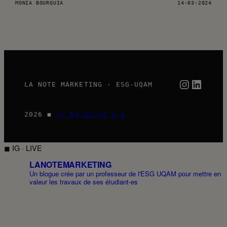
MONIA BOURQUIA
14·03·2024
Instagra
Linked
LA NOTE MARKETING · ESG-UQAM
2026 ◼
CC BY-NC-SA 4.0
◼ IG · LIVE
LANOTEMARKETING
Un blogue crée par un professeur de l'ESG UQAM pour mettre en
valeur les travaux de ses étudiant-es