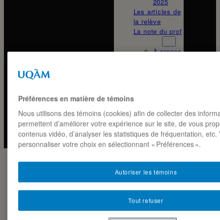
2025
Les articles de
la relève
La note du prof
À propos
À propos
–
MKG5423
À propos
–
Préférences en matière de témoins
MKG8407
Alexis
Nous utilisons des témoins (cookies) afin de collecter des inform
Perron-
permettent d’améliorer votre expérience sur le site, de vous pro
Brault
contenus vidéo, d’analyser les statistiques de fréquentation, etc
personnaliser votre choix en sélectionnant « Préférences ».
Autoriser les témoins
ÉTIQUETTE :
Tout refuser