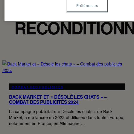
APPAREILS
Préférences
RECONDITION
COMBAT DES PUBLICITÉS
BACK MARKET ET « DÉSOLÉ LES CHATS » –
COMBAT DES PUBLICITÉS 2024
La campagne publicitaire « Désolé les chats » de Back
Market, a été lancée en 2022 et diffusée dans toute l’Europe,
notamment en France, en Allemagne,…