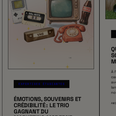
Q
S
M
À 
ca
av
EXPERTISES ÉTUDIANTES
la
no
ÉMOTIONS, SOUVENIRS ET
AM
CRÉDIBILITÉ : LE TRIO
GAGNANT DU