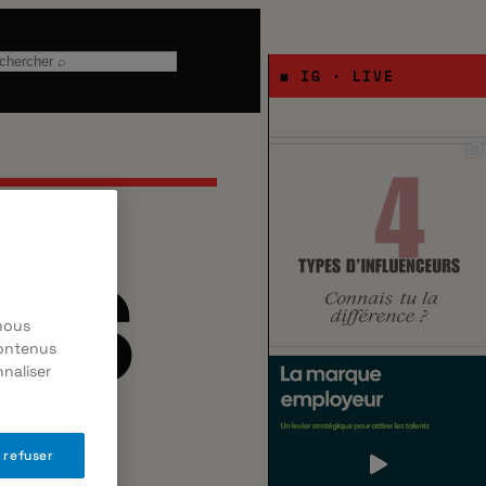
chercher
◼ IG · LIVE
ÉS
 nous
contenus
naliser
 refuser