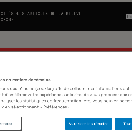
ICITÉS
LES ARTICLES DE LA RELÈVE
Re
ROPOS
ES RÉDIG
ces en matière de témoins
isons des témoins (cookies) afin de collecter des informations qui
t d’améliorer votre expérience sur le site, de vous proposer des 
analyser les statistiques de fréquentation, etc. Vous pouvez person
IR
ix en sélectionnant « Préférences ».
érences
Autoriser les témoins
Tout