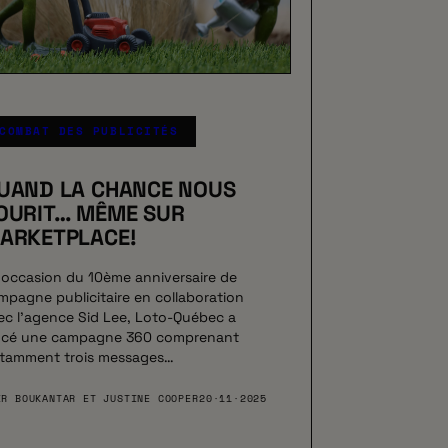
COMBAT DES PUBLICITÉS
UAND LA CHANCE NOUS
OURIT… MÊME SUR
ARKETPLACE!
l’occasion du 10ème anniversaire de
mpagne publicitaire en collaboration
ec l’agence Sid Lee, Loto-Québec a
ncé une campagne 360 comprenant
tamment trois messages…
IR BOUKANTAR ET JUSTINE COOPER
20·11·2025