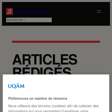
Aller
au
LA NOTE MARKETING
contenu
Rechercher
ARTICLES
RÉDIGÉS
PAR AMARA
RENDY
Préférences en matière de témoins
SOUMAHORO
Nous utilisons des témoins (cookies) afin de collecter des
informations qui nous permettent d’améliorer votre