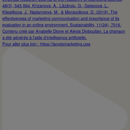
Pour aller plus loin : https://lanotemarketing.uqa