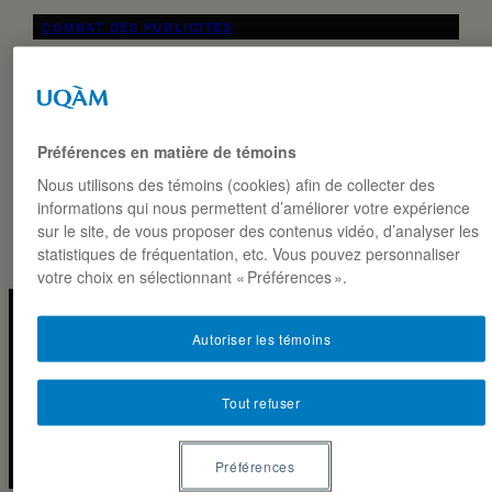
COMBAT DES PUBLICITÉS
MIKE CHEZ RONA : LA SENSATION DE L’ANNÉE
*Ce texte a été rédigé dans le cadre du combat des
publicités Automne 2025 du cours MKG8407. Il est reproduit
ici tel quel. Contexte de la…
Préférences en matière de témoins
Nous utilisons des témoins (cookies) afin de collecter des
ANABELLE DIONNE ET ALEXIS DJOBOULIAN
18·11·2025
informations qui nous permettent d’améliorer votre expérience
sur le site, de vous proposer des contenus vidéo, d’analyser les
statistiques de fréquentation, etc. Vous pouvez personnaliser
votre choix en sélectionnant « Préférences ».
Autoriser les témoins
Instagra
Linked
LA NOTE MARKETING · ESG-UQAM
Tout refuser
2026 ◼
CC BY-NC-SA 4.0
Préférences