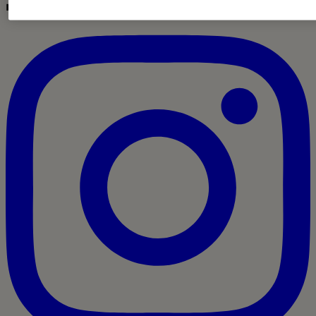
◼ IG · LIVE