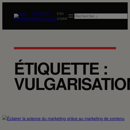
Aller
au
LA NOTE
ESG ·
Rechercher
contenu
MARKETING
UQAM
ÉTIQUETTE :
VULGARISATIO