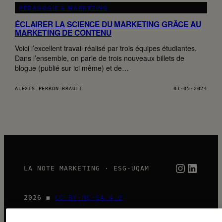
PÉDAGOGIE & MARKETING
ÉCLAIRER LA SCIENCE DU MARKETING GRÂCE AU
MARKETING DE CONTENU
Voici l’excellent travail réalisé par trois équipes étudiantes.
Dans l’ensemble, on parle de trois nouveaux billets de
blogue (publié sur ici même) et de…
ALEXIS PERRON-BRAULT
01·05·2024
Instagra
Linked
LA NOTE MARKETING · ESG-UQAM
2026 ◼
CC BY-NC-SA 4.0