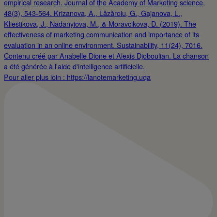
Pour aller plus loin : https://lanotemarketing.uqa