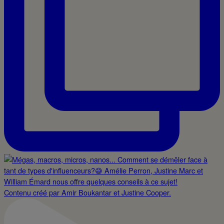
Contenu créé par Amir Boukantar et Justine Cooper.