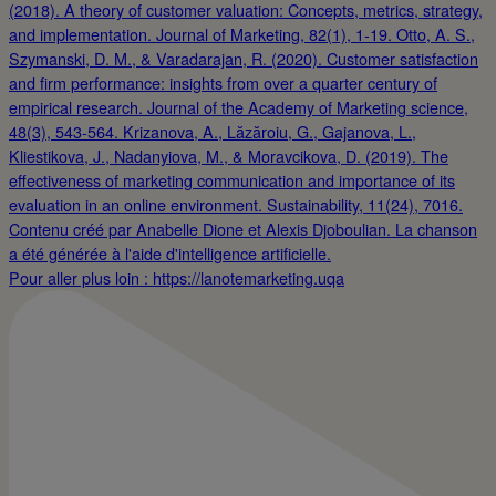
Pour aller plus loin : https://lanotemarketing.uqa