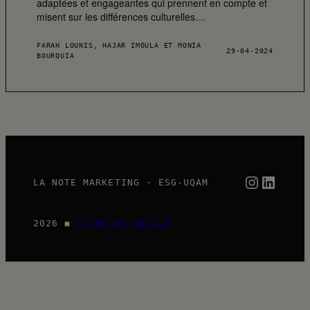
adaptées et engageantes qui prennent en compte et
misent sur les différences culturelles…
FARAH LOUNIS, HAJAR IMOULA ET MONIA
29·04·2024
BOURQUIA
Instag
Link
LA NOTE MARKETING · ESG-UQAM
2026 ◼
CC BY-NC-SA 4.0