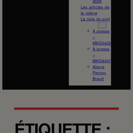
2025
Les articles de
la relève
La note du prof
À propos
À propos
–
MKG5423
À propos
–
MKG8407
Alexis
Perron-
Brault
ÉTIQUETTE :