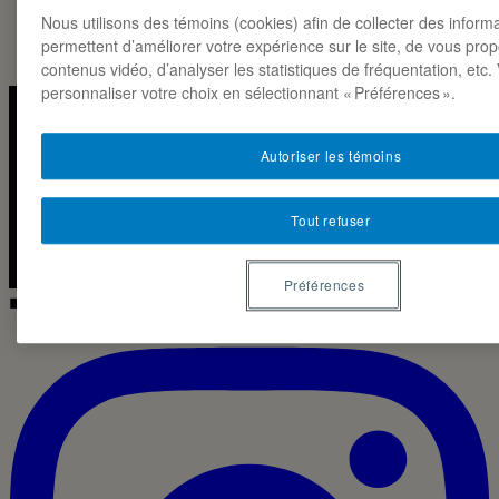
Nous utilisons des témoins (cookies) afin de collecter des inform
permettent d’améliorer votre expérience sur le site, de vous pro
contenus vidéo, d’analyser les statistiques de fréquentation, etc
personnaliser votre choix en sélectionnant « Préférences ».
Instagra
Linked
Autoriser les témoins
LA NOTE MARKETING · ESG-UQAM
Tout refuser
2026 ◼
CC BY-NC-SA 4.0
Préférences
◼ IG · LIVE