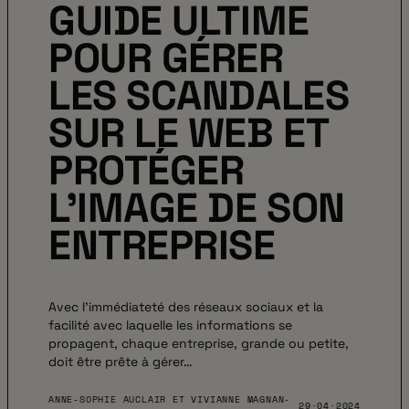
GUIDE ULTIME
POUR GÉRER
LES SCANDALES
SUR LE WEB ET
PROTÉGER
L’IMAGE DE SON
ENTREPRISE
Avec l’immédiateté des réseaux sociaux et la
facilité avec laquelle les informations se
propagent, chaque entreprise, grande ou petite,
doit être prête à gérer…
ANNE-SOPHIE AUCLAIR ET VIVIANNE MAGNAN-
29·04·2024