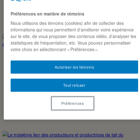
Préférences en matière de témoins
Nous utilisons des témoins (cookies) afin de collecter des
informations qui nous permettent d’améliorer votre expérience
sur le site, de vous proposer des contenus vidéo, d’analyser les
statistiques de fréquentation, etc. Vous pouvez personnaliser
votre choix en sélectionnant « Préférences ».
EXPERTISES ÉTUDIANTES
Autoriser les témoins
COMMUNICATION DE CRISE: LE GUIDE ULTIME
POUR GÉRER LES SCANDALES SUR LE WEB ET
PROTÉGER L’IMAGE DE SON ENTREPRISE
Tout refuser
Avec l’immédiateté des réseaux sociaux et la facilité avec
laquelle les informations se propagent, chaque entreprise,
Préférences
grande ou petite, doit être prête à gérer…
ANNE-SOPHIE AUCLAIR ET VIVIANNE MAGNAN-ST-ONGE
29·04·2024