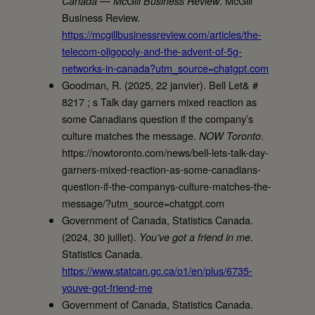
. McGill
Canada — McGill Business Review
Business Review.
https://mcgillbusinessreview.com/articles/the-
telecom-oligopoly-and-the-advent-of-5g-
networks-in-canada?utm_source=chatgpt.com
Goodman, R. (2025, 22 janvier). Bell Let& #
8217 ; s Talk day garners mixed reaction as
some Canadians question if the company’s
culture matches the message.
.
NOW Toronto
https://nowtoronto.com/news/bell-lets-talk-day-
garners-mixed-reaction-as-some-canadians-
question-if-the-companys-culture-matches-the-
message/?utm_source=chatgpt.com
Government of Canada, Statistics Canada.
(2024, 30 juillet).
.
You’ve got a friend in me
Statistics Canada.
https://www.statcan.gc.ca/o1/en/plus/6735-
youve-got-friend-me
Government of Canada, Statistics Canada.