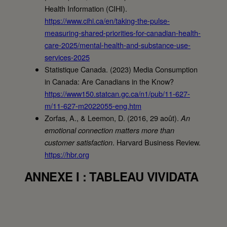
Health Information (CIHI).
https://www.cihi.ca/en/taking-the-pulse-
measuring-shared-priorities-for-canadian-health-
care-2025/mental-health-and-substance-use-
services-2025
Statistique Canada. (2023) Media Consumption
in Canada: Are Canadians in the Know?
https://www150.statcan.gc.ca/n1/pub/11-627-
m/11-627-m2022055-eng.htm
Zorfas, A., & Leemon, D. (2016, 29 août).
An
emotional connection matters more than
. Harvard Business Review.
customer satisfaction
https://hbr.org
ANNEXE I : TABLEAU VIVIDATA