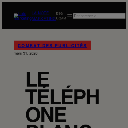
Aller
au
LA NOTE
ESG ·
Rechercher
contenu
MARKETING
UQAM
COMBAT DES PUBLICITÉS
mars 31, 2026
LE
TÉLÉPH
ONE