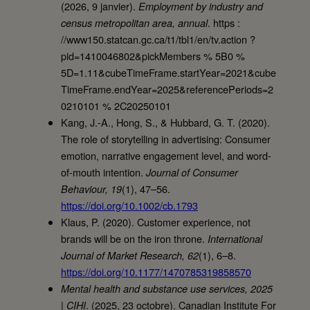
(2026, 9 janvier).
Employment by industry and
. https :
census metropolitan area, annual
//www150.statcan.gc.ca/t1/tbl1/en/tv.action ?
pid=1410046802&pickMembers % 5B0 %
5D=1.11&cubeTimeFrame.startYear=2021&cube
TimeFrame.endYear=2025&referencePeriods=2
0210101 % 2C20250101
Kang, J.-A., Hong, S., & Hubbard, G. T. (2020).
The role of storytelling in advertising: Consumer
emotion, narrative engagement level, and word-
of-mouth intention.
Journal of Consumer
(1), 47–56.
Behaviour, 19
https://doi.org/10.1002/cb.1793
Klaus, P. (2020). Customer experience, not
brands will be on the iron throne.
International
(1), 6–8.
Journal of Market Research, 62
https://doi.org/10.1177/1470785319858570
Mental health and substance use services, 2025
. (2025, 23 octobre). Canadian Institute For
| CIHI