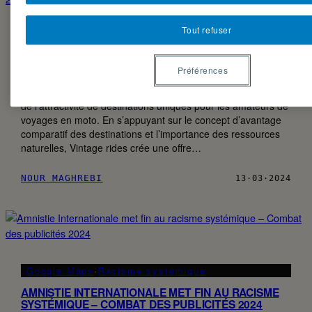
Tout refuser
Vintage Rides
·
Voyages
PARTIR À L’AVENTURE AVEC VINTAGE RIDES –
COMBATS DE PUBLICITÉ 2024
Préférences
La publicité « Let’s ride » de Vintage Rides s’articule autour
de l’attractivité de destinations uniques pour les amateurs de
voyages en moto. En s’appuyant sur le concept d’avantage
comparatif des destinations et l’importance des ressources
naturelles, Vintage rides crée une offre…
NOUR MAGHREBI
13·03·2024
Google Maps
·
Racisme systémique
AMNISTIE INTERNATIONALE MET FIN AU RACISME
SYSTÉMIQUE – COMBAT DES PUBLICITÉS 2024