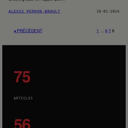
ALEXIS PERRON-BRAULT
10·01·2024
◂ PRÉCÉDENT
1
…
6
7
8
75
ARTICLES
56