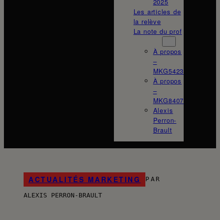
2025
Les articles de
la relève
La note du prof
À propos
À propos
–
MKG5423
À propos
–
MKG8407
Alexis
Perron-
Brault
ACTUALITÉS MARKETING
PAR
ALEXIS PERRON-BRAULT