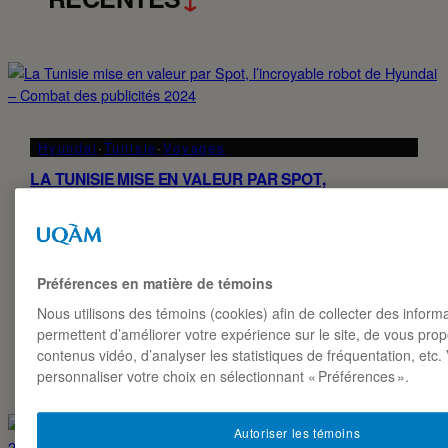
Hyundai
·
Tunisie
·
Voyages
LA TUNISIE MISE EN VALEUR PAR SPOT,
L’INCROYABLE ROBOT DE HYUNDAI – COMBAT DES
PUBLICITÉS 2024
La publicité met en scène Spot, le robot de Boston
Dynamics, explorant divers sites emblématiques en Tunisie.
Préférences en matière de témoins
Il s’agit d’une initiative de Hyundai, en collaboration avec
l’Office National du Tourisme Tunisien, pour montrer les
Nous utilisons des témoins (cookies) afin de collecter des inform
capacités technologiques avancées de Spot tout…
permettent d’améliorer votre expérience sur le site, de vous pro
contenus vidéo, d’analyser les statistiques de fréquentation, etc
MERYEM BEN MUSTAPHA
13·03·2024
personnaliser votre choix en sélectionnant « Préférences ».
Autoriser les témoins