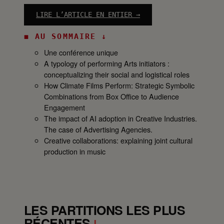
LIRE L’ARTICLE EN ENTIER →
:
◼ AU SOMMAIRE ↓
A
I
Une conférence unique
M
A typology of performing Arts initiators :
A
conceptualizing their social and logistical roles
C
How Climate Films Perform: Strategic Symbolic
R
Combinations from Box Office to Audience
i
Engagement
o
The impact of AI adoption in Creative Industries.
2
The case of Advertising Agencies.
0
Creative collaborations: explaining joint cultural
2
production in music
6
–
R
e
c
LES PARTITIONS LES PLUS
a
RÉCENTES
↓
p