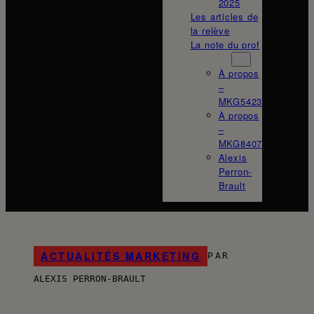
2025
Les articles de
la relève
La note du prof
À propos
À propos
–
MKG5423
À propos
–
MKG8407
Alexis
Perron-
Brault
ACTUALITÉS MARKETING
PAR
ALEXIS PERRON-BRAULT