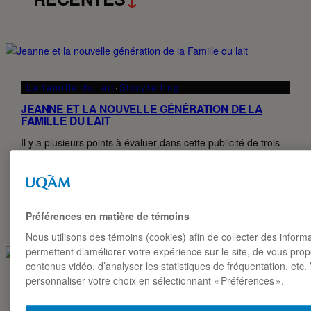
La famille du lait
·
Storytelling
JEANNE ET LA NOUVELLE GÉNÉRATION DE LA
FAMILLE DU LAIT
Il y a plusieurs points à évaluer dans cette publicité de trois
minutes qui emprunte les codes du court métrage. D’ailleurs,
le réalisateur de la vidéo – Vincent René-Lortie – est un
nommé aux Oscars 2024 pour son film Les…
WILLIAM ÉMARD
Préférences en matière de témoins
31·03·2026
Nous utilisons des témoins (cookies) afin de collecter des inform
permettent d’améliorer votre expérience sur le site, de vous pro
contenus vidéo, d’analyser les statistiques de fréquentation, etc
personnaliser votre choix en sélectionnant « Préférences ».
Affichage
·
Créativité média
·
Harcèlement
·
L’Oréal
Paris
·
Right To Be