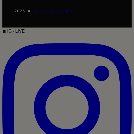
2026 ◼
CC BY-NC-SA 4.0
◼ IG · LIVE