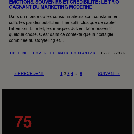
ÉMOTIONS, SOUVENIRS ET CRÉDIBILITÉ : LE TRIO
GAGNANT DU MARKETING MODERNE
Dans un monde où les consommateurs sont constamment
sollicités par des publicités, il ne suffit plus que de capter
l’attention. En effet, les marques doivent faire ressentir
quelque chose. C’est dans ce contexte que la nostalgie,
combinée au storytelling et…
JUSTINE COOPER ET AMIR BOUKANTAR
07·01·2026
◂ PRÉCÉDENT
1
2
3
4
…
8
SUIVANT ▸
75