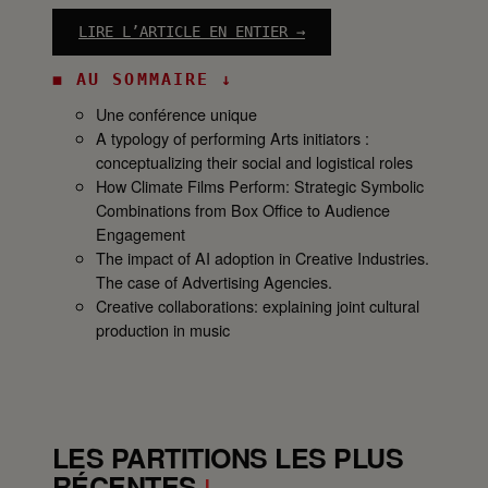
LIRE L’ARTICLE EN ENTIER →
:
◼ AU SOMMAIRE ↓
A
I
Une conférence unique
M
A typology of performing Arts initiators :
A
conceptualizing their social and logistical roles
C
How Climate Films Perform: Strategic Symbolic
R
Combinations from Box Office to Audience
i
Engagement
o
The impact of AI adoption in Creative Industries.
2
The case of Advertising Agencies.
0
Creative collaborations: explaining joint cultural
2
production in music
6
–
R
e
c
LES PARTITIONS LES PLUS
a
RÉCENTES
↓
p