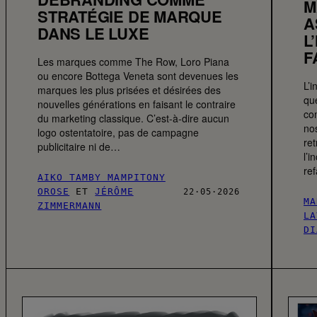
M
STRATÉGIE DE MARQUE
A
DANS LE LUXE
L
F
Les marques comme The Row, Loro Piana
ou encore Bottega Veneta sont devenues les
L’i
marques les plus prisées et désirées des
qu
nouvelles générations en faisant le contraire
co
du marketing classique. C’est-à-dire aucun
no
logo ostentatoire, pas de campagne
re
publicitaire ni de…
l’i
re
AIKO TAMBY MAMPITONY
OROSE
ET
JÉRÔME
22·05·2026
MA
ZIMMERMANN
LA
DI