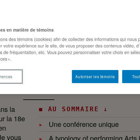
26 –
P
ces en matière de témoins
sons des témoins (cookies) afin de collecter des informations qui nous 
r votre expérience sur le site, de vous proposer des contenus vidéo, d’
es de fréquentation, etc. Vous pouvez personnaliser votre choix en séle
ces ».
érences
Autoriser les témoins
Tout
ns la
◼ AU SOMMAIRE ↓
ur la 18e
Une conférence unique
 en
Je vous
A typology of performing Arts in