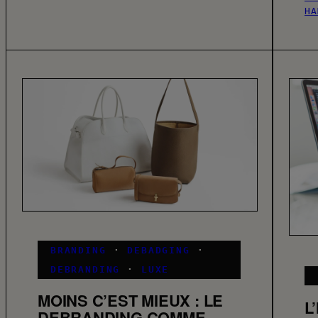
HA
BRANDING
·
DEBADGING
·
DEBRANDING
·
LUXE
MOINS C’EST MIEUX : LE
L
DEBRANDING COMME