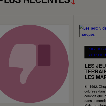
ADVERTG
PLACEME
LES JEU
TERRAI
LES MA
En 1992, Chup
colorées dans
compris que le
dans le monde
Mais transform