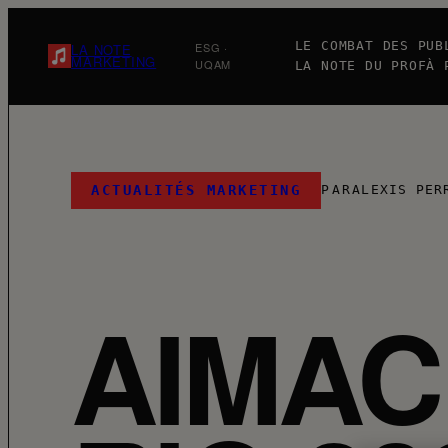
Aller
au
LE COMBAT DES PUB
ESG ·
LA NOTE
MARKETING
UQAM
LA NOTE DU PROF
À 
contenu
ACTUALITÉS MARKETING
PAR
ALEXIS PER
AIMAC