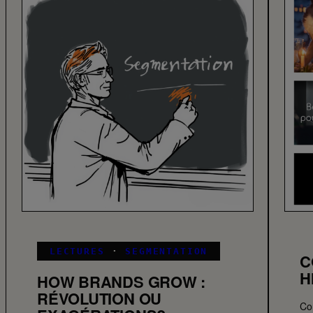
LECTURES
·
SEGMENTATION
C
H
HOW BRANDS GROW :
RÉVOLUTION OU
Co