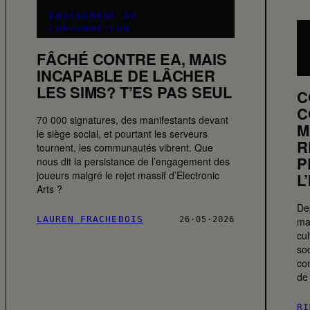
ENGAGEMENT DU
CONSOMMATEUR
FÂCHÉ CONTRE EA, MAIS
INCAPABLE DE LÂCHER
LES SIMS? T’ES PAS SEUL
C
C
70 000 signatures, des manifestants devant
M
le siège social, et pourtant les serveurs
R
tournent, les communautés vibrent. Que
P
nous dit la persistance de l’engagement des
joueurs malgré le rejet massif d’Electronic
L
Arts ?
De
LAUREN FRACHEBOIS
26·05·2026
ma
cu
so
co
de
RI