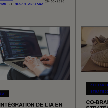
26·05·2026
MOU
ET
MEGAN ADRIANA
ALLIANC
STRATÉG
IA
CO-BRA
’INTÉGRATION DE L’IA EN
STRATÉG