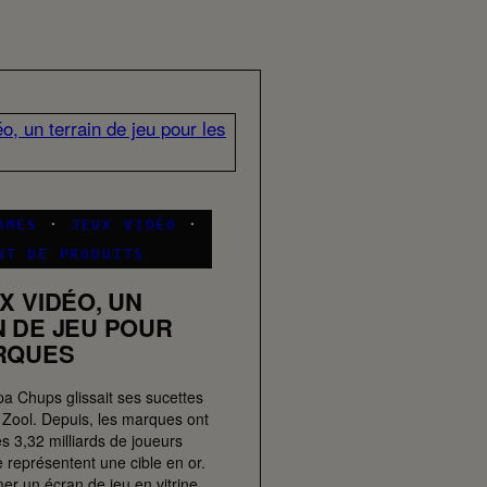
AMES
·
JEUX VIDÉO
·
NT DE PRODUITS
X VIDÉO, UN
N DE JEU POUR
RQUES
a Chups glissait ses sucettes
 Zool. Depuis, les marques ont
s 3,32 milliards de joueurs
 représentent une cible en or.
er un écran de jeu en vitrine