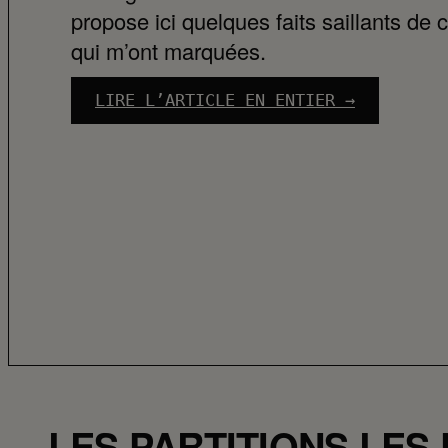
propose ici quelques faits saillants de
qui m’ont marquées.
LIRE L’ARTICLE EN ENTIER →
:
A
I
M
A
C
R
i
o
2
0
2
LES PARTITIONS LES
6