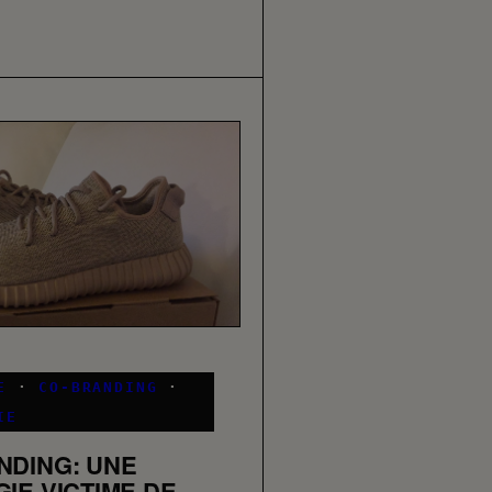
E
·
CO-BRANDING
·
IE
NDING: UNE
IE VICTIME DE