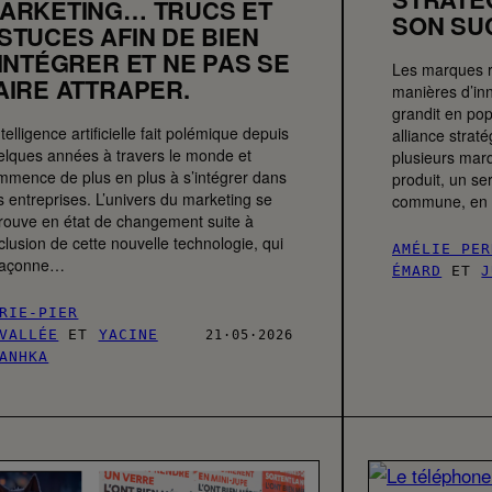
ARKETING… TRUCS ET
SON SU
STUCES AFIN DE BIEN
’INTÉGRER ET NE PAS SE
Les marques 
AIRE ATTRAPER.
manières d’inn
grandit en pop
ntelligence artificielle fait polémique depuis
alliance strat
elques années à travers le monde et
plusieurs mar
mmence de plus en plus à s’intégrer dans
produit, un s
s entreprises. L’univers du marketing se
commune, en t
trouve en état de changement suite à
nclusion de cette nouvelle technologie, qui
AMÉLIE PER
façonne…
ÉMARD
ET
J
RIE-PIER
VALLÉE
ET
YACINE
21·05·2026
ANHKA