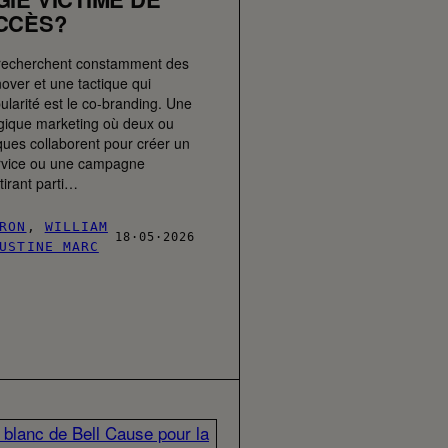
CCÈS?
recherchent constamment des
over et une tactique qui
ularité est le co-branding. Une
égique marketing où deux ou
ques collaborent pour créer un
ervice ou une campagne
irant parti…
RON
,
WILLIAM
18·05·2026
USTINE MARC