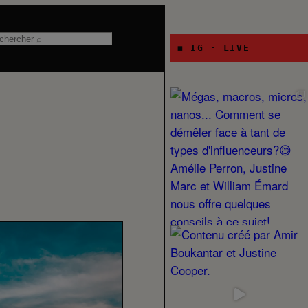
chercher
◼ IG · LIVE