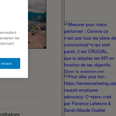
permettent
analyser les
ctionnant
 refuser
itiators :