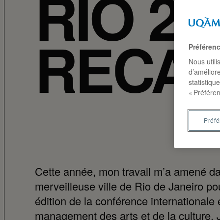
RIO 20
RECA
Préféren
Nous utili
d’améliore
statistiqu
« Préféren
Préf
Cette année, mon travail m’a amené da
merveilleuse ville de Rio de Janeiro po
édition de la conférence internationale
management des arts et de la culture. 