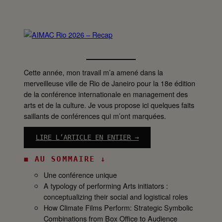
Cette année, mon travail m’a amené dans la
merveilleuse ville de Rio de Janeiro pour la 18e édition
de la conférence internationale en management des
arts et de la culture. Je vous propose ici quelques faits
saillants de conférences qui m’ont marquées.
LIRE L’ARTICLE EN ENTIER →
:
◼ AU SOMMAIRE ↓
A
I
Une conférence unique
M
A typology of performing Arts initiators :
A
conceptualizing their social and logistical roles
C
How Climate Films Perform: Strategic Symbolic
R
Combinations from Box Office to Audience