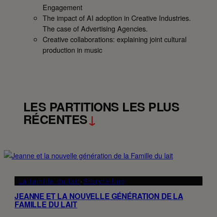
i
Engagement
o
The impact of AI adoption in Creative Industries.
2
The case of Advertising Agencies.
0
Creative collaborations: explaining joint cultural
2
production in music
6
–
R
e
c
LES PARTITIONS LES PLUS
a
RÉCENTES
↓
p
La famille du lait
·
Storytelling
JEANNE ET LA NOUVELLE GÉNÉRATION DE LA
FAMILLE DU LAIT